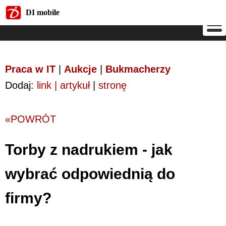
DI mobile
DI mobile
Praca w IT
|
Aukcje
|
Bukmacherzy
Dodaj:
link | artykuł
|
stronę
«POWRÓT
Torby z nadrukiem - jak
wybrać odpowiednią do
firmy?