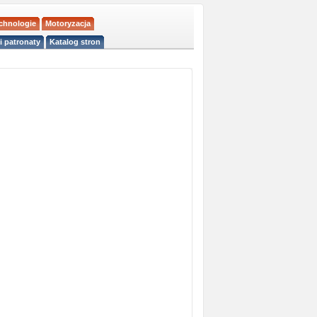
echnologie
Motoryzacja
i patronaty
Katalog stron