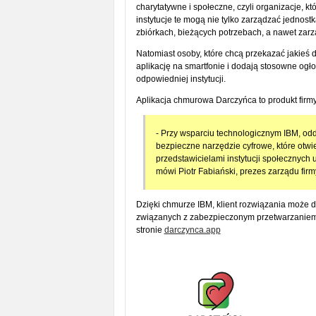
charytatywne i społeczne, czyli organizacje, kt
instytucje te mogą nie tylko zarządzać jednost
zbiórkach, bieżących potrzebach, a nawet zar
Natomiast osoby, które chcą przekazać jakieś d
aplikację na smartfonie i dodają stosowne ogł
odpowiedniej instytucji.
Aplikacja chmurowa Darczyńca to produkt firmy
- Przy wsparciu technologicznym IBM, o
bezpieczne narzędzie cyfrowe, które otwi
przedstawicielami instytucji społecznych 
mówi Piotr Fabiański, prezes zarządu firmy
Dzięki chmurze IBM, klient rozwiązania może 
związanych z zabezpieczonym przetwarzaniem
stronie
darczynca.app