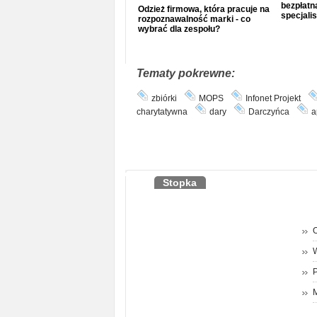
bezpłatna
Odzież firmowa, która pracuje na
specjalis
rozpoznawalność marki - co
wybrać dla zespołu?
Tematy pokrewne:
zbiórki
MOPS
Infonet Projekt
charytatywna
dary
Darczyńca
a
Stopka
O
P
M