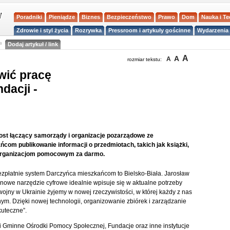
Poradniki
Pieniądze
Biznes
Bezpieczeństwo
Prawo
Dom
Nauka i T
Zdrowie i styl życia
Rozrywka
Pressroom i artykuły gościnne
Wydarzenia 
a
Dodaj artykuł / link
A
A
A
rozmiar tekstu:
wić pracę
acji -
ost łączący samorządy i organizacje pozarządowe ze
ńcom publikowanie informacji o przedmiotach, takich jak książki,
 organizacjom pomocowym za darmo.
ezpłatnie system Darczyńca mieszkańcom to Bielsko-Biała. Jarosław
 nowe narzędzie cyfrowe idealnie wpisuje się w aktualne potrzeby
jny w Ukrainie żyjemy w nowej rzeczywistości, w której każdy z nas
nym. Dzięki nowej technologii, organizowanie zbiórek i zarządzanie
kuteczne”.
 Gminne Ośrodki Pomocy Społecznej, Fundacje oraz inne instytucje