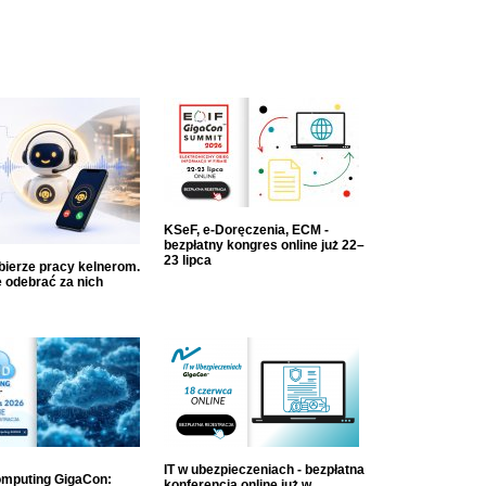
KSeF, e-Doręczenia, ECM -
bezpłatny kongres online już 22–
23 lipca
dbierze pracy kelnerom.
 odebrać za nich
IT w ubezpieczeniach - bezpłatna
mputing GigaCon:
konferencja online już w