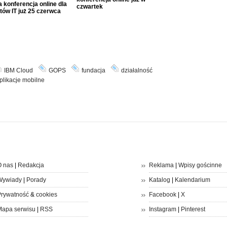
 konferencja online dla
czwartek
tów IT już 25 czerwca
IBM Cloud
GOPS
fundacja
działalność
plikacje mobilne
 nas
|
Redakcja
Reklama
|
Wpisy gościnne
Wywiady
|
Porady
Katalog
|
Kalendarium
rywatność
&
cookies
Facebook
|
X
apa serwisu
|
RSS
Instagram
|
Pinterest