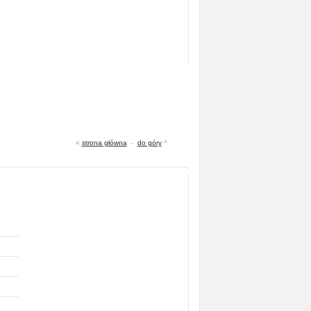
«
strona główna
-
do góry
^