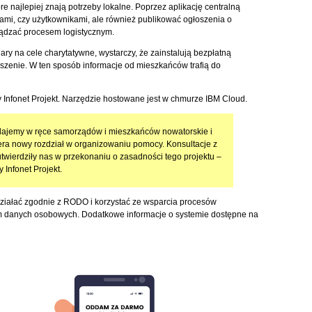
óre najlepiej znają potrzeby lokalne. Poprzez aplikację centralną
kami, czy użytkownikami, ale również publikować ogłoszenia o
ządzać procesem logistycznym.
ary na cele charytatywne, wystarczy, że zainstalują bezpłatną
oszenie. W ten sposób informacje od mieszkańców trafią do
 Infonet Projekt. Narzędzie hostowane jest w chmurze IBM Cloud.
ddajemy w ręce samorządów i mieszkańców nowatorskie i
era nowy rozdział w organizowaniu pomocy. Konsultacje z
utwierdziły nas w przekonaniu o zasadności tego projektu –
 Infonet Projekt.
działać zgodnie z RODO i korzystać ze wsparcia procesów
 danych osobowych. Dodatkowe informacje o systemie dostępne na