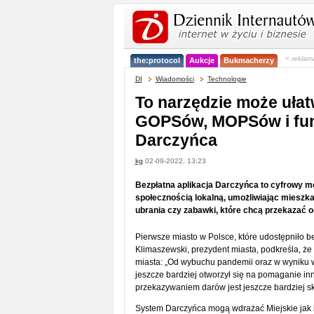
< reklam
the:protocol
Aukcje
Bukmacherzy
DI
Wiadomości
Technologie
To narzędzie może ułat
GOPSów, MOPSów i fund
Darczyńca
kg
02-09-2022, 13:23
Bezpłatna aplikacja Darczyńca to cyfrowy m
społecznością lokalną, umożliwiając mieszka
ubrania czy zabawki, które chcą przekazać
Pierwsze miasto w Polsce, które udostępniło b
Klimaszewski, prezydent miasta, podkreśla, że
miasta: „Od wybuchu pandemii oraz w wyniku wo
jeszcze bardziej otworzył się na pomaganie in
przekazywaniem darów jest jeszcze bardziej s
System Darczyńca mogą wdrażać Miejskie jak i