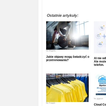
Ostatnie artykuły:
fot.
Magnific
Jakie objawy mogą świadczyć o
AI nie o
przetrenowaniu?
Ale może
telefon.
fot.
gigacon
fot.
Freepik
Cloud Co