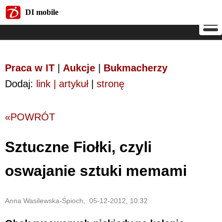
DI mobile
DI mobile
Praca w IT
|
Aukcje
|
Bukmacherzy
Dodaj:
link | artykuł
|
stronę
«POWRÓT
Sztuczne Fiołki, czyli
oswajanie sztuki memami
Anna Wasilewska-Śpioch, 05-12-2012, 10:32