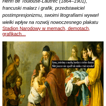
Henri de Toulouse-Lautrec (1864–1901),
francuski malarz i grafik, przedstawiciel
postimpresjonizmu, swoimi litografiami wywarł
wielki wpływ na rozwój nowoczesnego plakatu
Stadion Narodowy w memach, demotach,
grafikach...