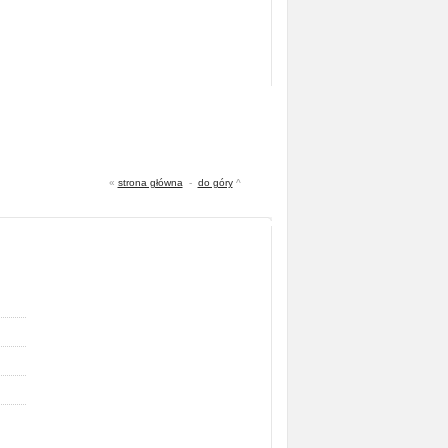
«
strona główna
-
do góry
^