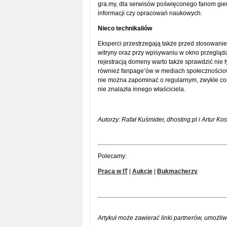
gra.my, dla serwisów poświęconego fanom gier v
informacji czy opracowań naukowych.
Nieco technikaliów
Eksperci przestrzegają także przed stosowani
witryny oraz przy wpisywaniu w okno przegląda
rejestracją domeny warto także sprawdzić nie ty
również fanpage’ów w mediach społecznościowy
nie można zapominać o regularnym, zwykle cor
nie znalazła innego właściciela.
Autorzy: Rafał Kuśmider, dhosting.pl i Artur Kos
Polecamy:
Praca w IT
|
Aukcje
|
Bukmacherzy
Artykuł może zawierać linki partnerów, umożliw