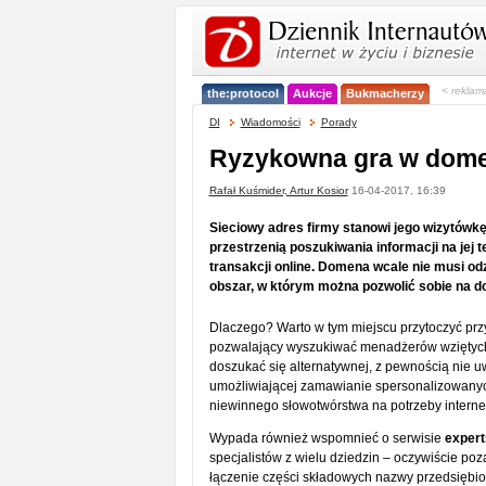
< reklam
the:protocol
Aukcje
Bukmacherzy
DI
Wiadomości
Porady
Ryzykowna gra w dom
Rafał Kuśmider, Artur Kosior
16-04-2017, 16:39
Sieciowy adres firmy stanowi jego wizytówkę
przestrzenią poszukiwania informacji na jej 
transakcji online. Domena wcale nie musi od
obszar, w którym można pozwolić sobie na do
Dlaczego? Warto w tym miejscu przytoczyć prz
pozwalający wyszukiwać menadżerów wziętych 
doszukać się alternatywnej, z pewnością nie u
umożliwiającej zamawianie spersonalizowany
niewinnego słowotwórstwa na potrzeby interne
Wypada również wspomnieć o serwisie
exper
specjalistów z wielu dziedzin – oczywiście po
łączenie części składowych nazwy przedsiębior