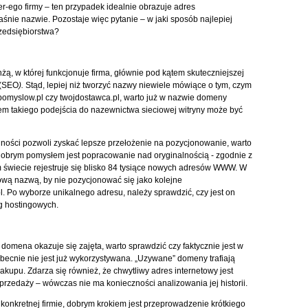
ter-ego firmy – ten przypadek idealnie obrazuje adres
właśnie nazwie. Pozostaje więc pytanie – w jaki sposób najlepiej
rzedsiębiorstwa?
ą, w której funkcjonuje firma, głównie pod kątem skuteczniejszej
 (SEO
).
Stąd, lepiej niż tworzyć nazwy niewiele mówiące o tym, czym
niapomyslow.pl czy twojdostawca.pl, warto już w nazwie domeny
dem takiego podejścia do nazewnictwa sieciowej witryny może być
lności pozwoli zyskać lepsze przełożenie na pozycjonowanie, warto
obrym pomysłem jest popracowanie nad oryginalnością - zgodnie z
świecie rejestruje się blisko 84 tysiące nowych adresów WWW. W
tową nazwą, by nie pozycjonować się jako kolejne
 Po wyborze unikalnego adresu, należy sprawdzić, czy jest on
g hostingowych.
, domena okazuje się zajęta, warto sprawdzić czy faktycznie jest w
 obecnie nie jest już wykorzystywana. „Uzywane” domeny trafiają
upu. Zdarza się również, że chwytliwy adres internetowy jest
sprzedaży – wówczas nie ma konieczności analizowania jej historii.
 konkretnej firmie, dobrym krokiem jest przeprowadzenie krótkiego