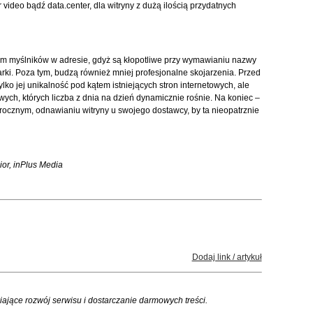
ideo bądź data.center, dla witryny z dużą ilością przydatnych
em myślników w adresie, gdyż są kłopotliwe przy wymawianiu nazwy
rki. Poza tym, budzą również mniej profesjonalne skojarzenia. Przed
lko jej unikalność pod kątem istniejących stron internetowych, ale
ch, których liczba z dnia na dzień dynamicznie rośnie. Na koniec –
ocznym, odnawianiu witryny u swojego dostawcy, by ta nieopatrznie
ior, inPlus Media
Dodaj link / artykuł
iające rozwój serwisu i dostarczanie darmowych treści.