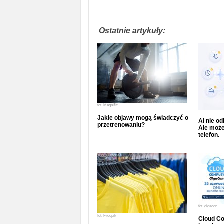
Ostatnie artykuły:
fot.
Magnific
Jakie objawy mogą świadczyć o
AI nie o
przetrenowaniu?
Ale może
telefon.
fot.
gigacon
fot.
Freepik
Cloud Co