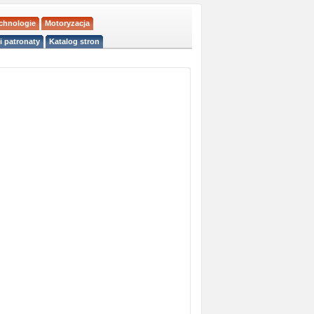
echnologie
Motoryzacja
i patronaty
Katalog stron