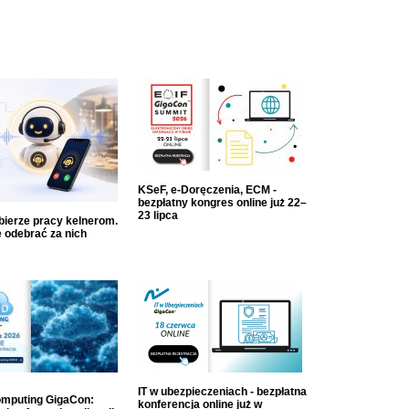
KSeF, e-Doręczenia, ECM -
bezpłatny kongres online już 22–
23 lipca
dbierze pracy kelnerom.
 odebrać za nich
IT w ubezpieczeniach - bezpłatna
mputing GigaCon:
konferencja online już w