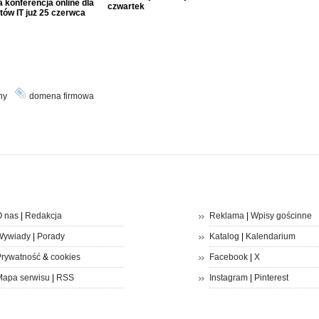
 konferencja online dla
czwartek
tów IT już 25 czerwca
ny
domena firmowa
 nas
|
Redakcja
Reklama
|
Wpisy gościnne
Wywiady
|
Porady
Katalog
|
Kalendarium
rywatność
&
cookies
Facebook
|
X
apa serwisu
|
RSS
Instagram
|
Pinterest