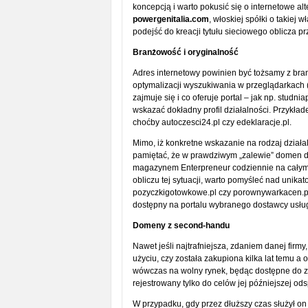
koncepcją i warto pokusić się o internetowe al
powergenitalia.com
, włoskiej spółki o takiej 
podejść do kreacji tytułu sieciowego oblicza p
Branżowość i oryginalność
Adres internetowy powinien być tożsamy z branż
optymalizacji wyszukiwania w przeglądarkach
zajmuje się i co oferuje portal – jak np. stud
wskazać dokładny profil działalności. Przykła
choćby autoczesci24.pl czy edeklaracje.pl.
Mimo, iż konkretne wskazanie na rodzaj działa
pamiętać, że w prawdziwym „zalewie” domen d
magazynem Enterpreneur codziennie na całym 
obliczu tej sytuacji, warto pomyśleć nad unika
pozyczkigotowkowe.pl czy porownywarkacen.pl.
dostępny na portalu wybranego dostawcy usłu
Domeny z second-handu
Nawet jeśli najtrafniejsza, zdaniem danej firmy
użyciu, czy została zakupiona kilka lat temu a
wówczas na wolny rynek, będąc dostępne do zak
rejestrowany tylko do celów jej późniejszej od
W przypadku, gdy przez dłuższy czas służył on