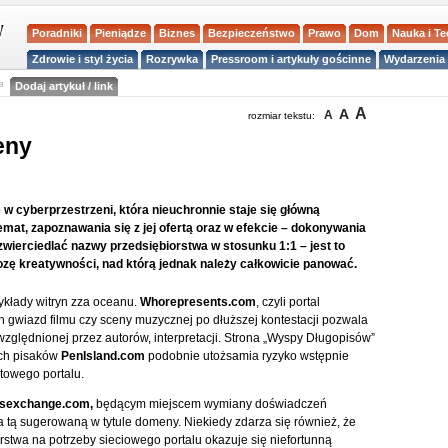
Poradniki
Pieniądze
Biznes
Bezpieczeństwo
Prawo
Dom
Nauka i T
Zdrowie i styl życia
Rozrywka
Pressroom i artykuły gościnne
Wydarzenia 
a
Dodaj artykuł / link
A
A
A
rozmiar tekstu:
eny
 w cyberprzestrzeni, która nieuchronnie staje się główną
temat, zapoznawania się z jej ofertą oraz w efekcie – dokonywania
zwierciedlać nazwy przedsiębiorstwa w stosunku 1:1 – jest to
zę kreatywności, nad którą jednak należy całkowicie panować.
ykłady witryn zza oceanu.
Whorepresents.com
, czyli portal
gwiazd filmu czy sceny muzycznej po dłuższej kontestacji pozwala
względnionej przez autorów, interpretacji. Strona „Wyspy Długopisów”
ch pisaków
PenIsland.com
podobnie utożsamia ryzyko wstępnie
towego portalu.
tsexchange.com,
będącym miejscem wymiany doświadczeń
za tą sugerowaną w tytule domeny. Niekiedy zdarza się również, że
stwa na potrzeby sieciowego portalu okazuje się niefortunną