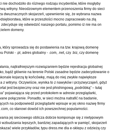
ci nie dochodziło do różnego rodzaju incydentów, które mogłyby
zwą witryny. Nieodzownym elementem przenoszenia firmy do sieci
dza dwuznacznych skojarzeń, upewnienie się, że wybrana nazwa
edsiębiorstwa, które w przeszłości mocno zapracowało na złą
e zdecyduje się odwiedzić naszego portalu, pomimo iż nie ma on
icielem domeny.
a, który sprowadza się do postawienia na tzw. krajową domenę
olski - .pl, adres globalny - .com, .net, czy .biz, czy domenę
łania, najtrafniejszym rozwiązaniem będzie rejestracja globalnej
ko, bądź głównie na terenie Polski zasadne będzie zadecydowanie o
oskonale kojarzą tę końcówkę, mają do niej zwykle największe
a z witryny
.
Oczywiście, wynika to z nawyków i przyzwyczajeń, gdyż
rtal jest bezpieczny oraz nie jest phishingową „podróbką” – tutaj
dka” pojawiająca się przed protokołem w adresie przeglądarki,
wane połączenie. Ponadto, w sieci można natrafić na badanie,
ących na podpowiedź przeglądarki wpisuje w jej okno nazwę firmy
ź .com, co stanowi dowód ich powszechnej popularności.
zwania jej sieciowego oblicza dobrze komponuje się z nietypowym
 i wzbudzania lepszych, bardziej zapadających w pamięć, skojarzeń
skazać wiele przykładów, typu dress.me dla e-sklepu z odzieżą czy