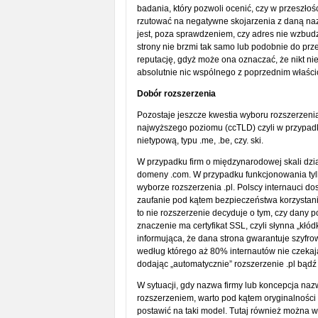
badania, który pozwoli ocenić, czy w przeszłoś
rzutować na negatywne skojarzenia z daną na
jest, poza sprawdzeniem, czy adres nie wzbu
strony nie brzmi tak samo lub podobnie do prz
reputację, gdyż może ona oznaczać, że nikt ni
absolutnie nic wspólnego z poprzednim właśc
Dobór rozszerzenia
Pozostaje jeszcze kwestia wyboru rozszerzeni
najwyższego poziomu (ccTLD) czyli w przypadku P
nietypową, typu .me, .be, czy. ski.
W przypadku firm o międzynarodowej skali dzia
domeny .com. W przypadku funkcjonowania tyl
wyborze rozszerzenia .pl. Polscy internauci d
zaufanie pod kątem bezpieczeństwa korzystani
to nie rozszerzenie decyduje o tym, czy dany po
znaczenie ma certyfikat SSL, czyli słynna „kłó
informująca, że dana strona gwarantuje szyfro
według którego aż 80% internautów nie czekaj
dodając „automatycznie” rozszerzenie .pl bąd
W sytuacji, gdy nazwa firmy lub koncepcja na
rozszerzeniem, warto pod kątem oryginalności
postawić na taki model. Tutaj również można w