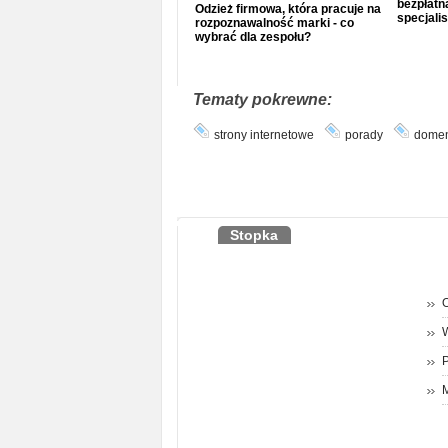
bezpłatna
Odzież firmowa, która pracuje na
specjalis
rozpoznawalność marki - co
wybrać dla zespołu?
Tematy pokrewne:
strony internetowe
porady
dome
Stopka
O
P
M