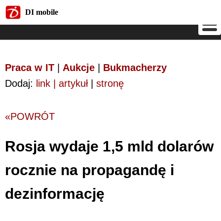
DI mobile
DI mobile
Praca w IT
|
Aukcje
|
Bukmacherzy
Dodaj:
link | artykuł
|
stronę
«POWRÓT
Rosja wydaje 1,5 mld dolarów
rocznie na propagandę i
dezinformację