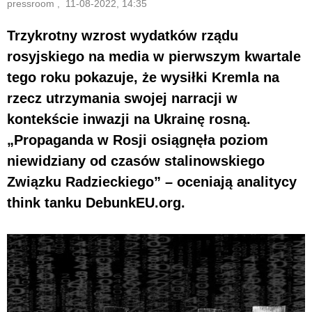
pressroom , 11-08-2022, 14:35
Trzykrotny wzrost wydatków rządu
rosyjskiego na media w pierwszym kwartale
tego roku pokazuje, że wysiłki Kremla na
rzecz utrzymania swojej narracji w
kontekście inwazji na Ukrainę rosną.
„Propaganda w Rosji osiągnęła poziom
niewidziany od czasów stalinowskiego
Związku Radzieckiego” – oceniają analitycy
think tanku DebunkEU.org.