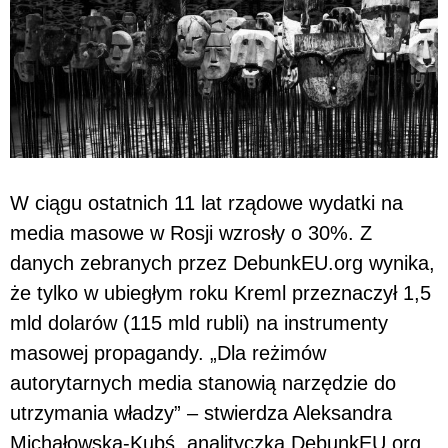
W ciągu ostatnich 11 lat rządowe wydatki na
media masowe w Rosji wzrosły o 30%. Z
danych zebranych przez DebunkEU.org wynika,
że tylko w ubiegłym roku Kreml przeznaczył 1,5
mld dolarów (115 mld rubli) na instrumenty
masowej propagandy. „Dla reżimów
autorytarnych media stanowią narzędzie do
utrzymania władzy” – stwierdza Aleksandra
Michałowska-Kubś, analityczka DebunkEU.org.