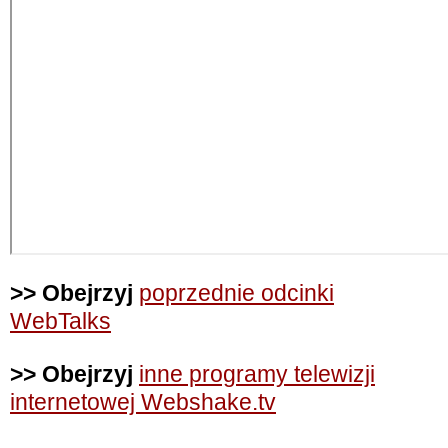
>> Obejrzyj
poprzednie odcinki
WebTalks
>> Obejrzyj
inne programy telewizji
internetowej Webshake.tv