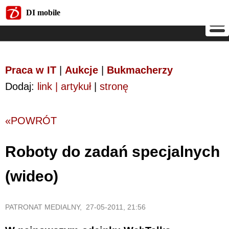
DI mobile
DI mobile
Praca w IT
|
Aukcje
|
Bukmacherzy
Dodaj:
link | artykuł
|
stronę
«POWRÓT
Roboty do zadań specjalnych
(wideo)
PATRONAT MEDIALNY, 27-05-2011, 21:56