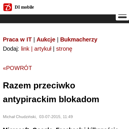
DI mobile
DI mobile
Praca w IT
|
Aukcje
|
Bukmacherzy
Dodaj:
link | artykuł
|
stronę
«POWRÓT
Razem przeciwko
antypirackim blokadom
Michał Chudziński, 03-07-2015, 11:49