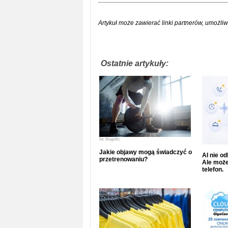
Artykuł może zawierać linki partnerów, umożliw
Ostatnie artykuły:
fot.
Magnific
Jakie objawy mogą świadczyć o
AI nie o
przetrenowaniu?
Ale może
telefon.