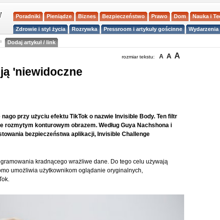
Poradniki
Pieniądze
Biznes
Bezpieczeństwo
Prawo
Dom
Nauka i T
Zdrowie i styl życia
Rozrywka
Pressroom i artykuły gościnne
Wydarzenia 
a
Dodaj artykuł / link
A
A
A
rozmiar tekstu:
ją 'niewidoczne
nago przy użyciu efektu TikTok o nazwie Invisible Body. Ten filtr
ąc je rozmytym konturowym obrazem. Według Guya Nachshona i
towania bezpieczeństwa aplikacji, Invisible Challenge
rogramowania kradnącego wrażliwe dane. Do tego celu używają
zekomo umożliwia użytkownikom oglądanie oryginalnych,
Tok.