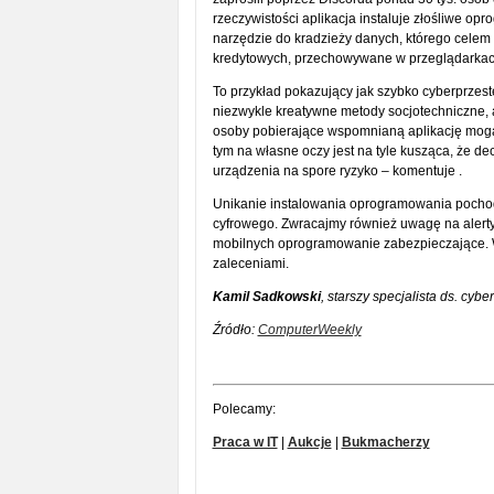
rzeczywistości aplikacja instaluje złośliwe o
narzędzie do kradzieży danych, którego celem s
kredytowych, przechowywane w przeglądarkach i
To przykład pokazujący jak szybko cyberprzest
niezwykle kreatywne metody socjotechniczne, a
osoby pobierające wspomnianą aplikację mogą n
tym na własne oczy jest na tyle kusząca, że de
urządzenia na spore ryzyko – komentuje .
Unikanie instalowania oprogramowania pocho
cyfrowego. Zwracajmy również uwagę na alert
mobilnych oprogramowanie zabezpieczające. W
zaleceniami.
Kamil Sadkowski
, starszy specjalista ds. cy
Źródło:
ComputerWeekly
Polecamy:
Praca w IT
|
Aukcje
|
Bukmacherzy