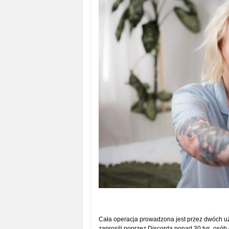
Cała operacja prowadzona jest przez dwóch uży
zaprosili poprzez Discorda ponad 30 tys. osób d