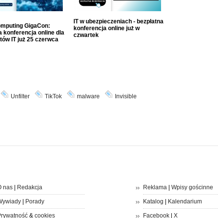
IT w ubezpieczeniach - bezpłatna
mputing GigaCon:
konferencja online już w
 konferencja online dla
czwartek
tów IT już 25 czerwca
Unfilter
TikTok
malware
Invisible
 nas
|
Redakcja
Reklama
|
Wpisy gościnne
Wywiady
|
Porady
Katalog
|
Kalendarium
rywatność
&
cookies
Facebook
|
X