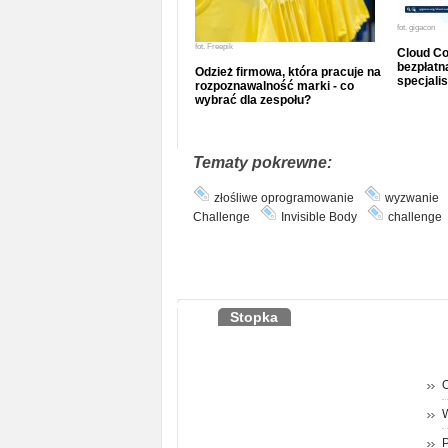
fot.
gigacon
fot.
Freepik
Cloud Co
bezpłatna
Odzież firmowa, która pracuje na
specjalis
rozpoznawalność marki - co
wybrać dla zespołu?
Tematy pokrewne:
złośliwe oprogramowanie
wyzwanie
Challenge
Invisible Body
challenge
Stopka
O
P