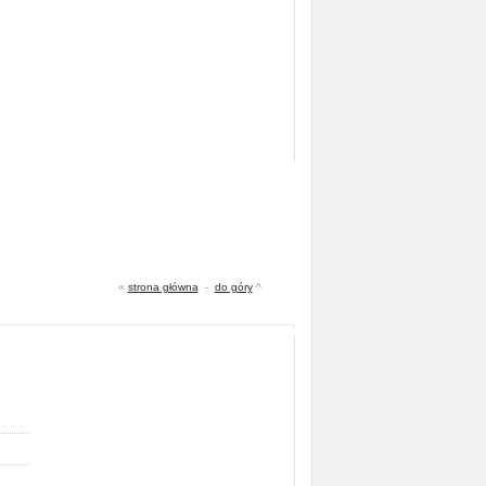
«
strona główna
-
do góry
^