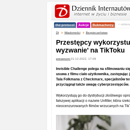
< reklam
the:protocol
Aukcje
Bukmacherzy
DI
Wiadomości
Bezpieczeństwo
Przestępcy wykorzystu
wyzwanie' na TikToku
pressroom
01-12-2022, 17:09
Invisible Challenge polega na sfilmowaniu się 
usuwa z filmu ciało użytkownika, zastępuj
Tala Folkmana z Checkmarx, specjalistów tes
przyciągnął także uwagę cyberprzestępców.
Wykorzystują go do dystrybucji złośliwego op
fałszywej aplikacji o nazwie Unfilter, która r
nieocenzurowanych filmów wrzucanych na Tik