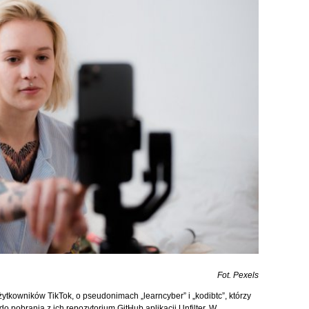
Fot. Pexels
tkowników TikTok, o pseudonimach „learncyber” i „kodibtc”, którzy
o pobrania z ich repozytorium GitHub aplikacji Unfilter. W