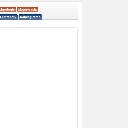
echnologie
Motoryzacja
i patronaty
Katalog stron