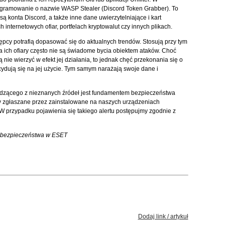
programowanie o nazwie WASP Stealer (Discord Token Grabber). To
ą konta Discord, a także inne dane uwierzytelniające i kart
nternetowych ofiar, portfelach kryptowalut czy innych plikach.
ępcy potrafią dopasować się do aktualnych trendów. Stosują przy tym
 ich ofiary często nie są świadome bycia obiektem ataków. Choć
ie wierzyć w efekt jej działania, to jednak chęć przekonania się o
cydują się na jej użycie. Tym samym narażają swoje dane i
dzącego z nieznanych źródeł jest fundamentem bezpieczeństwa
y zgłaszane przez zainstalowane na naszych urządzeniach
 przypadku pojawienia się takiego alertu postępujmy zgodnie z
berbezpieczeństwa w ESET
Dodaj link / artykuł