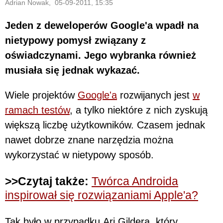
Adrian Nowak, 05-09-2011, 15:35
Jeden z deweloperów Google'a wpadł na
nietypowy pomysł związany z
oświadczynami. Jego wybranka również
musiała się jednak wykazać.
Wiele projektów
Google'a
rozwijanych jest
w
ramach testów
, a tylko niektóre z nich zyskują
większą liczbę użytkowników. Czasem jednak
nawet dobrze znane narzędzia można
wykorzystać w nietypowy sposób.
>>Czytaj także:
Twórca Androida
inspirował się rozwiązaniami Apple'a?
Tak było w przypadku Ari Gildera, który