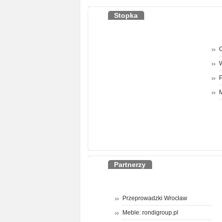
Stopka
O
P
M
Partnerzy
Przeprowadzki Wrocław
Meble: rondigroup.pl