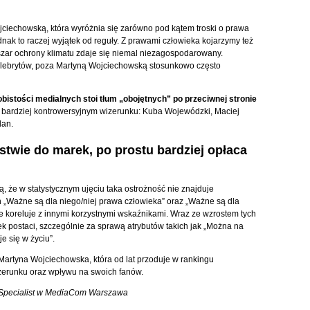
iechowską, która wyróżnia się zarówno pod kątem troski o prawa
ednak to raczej wyjątek od reguły. Z prawami człowieka kojarzymy też
szar ochrony klimatu zdaje się niemal niezagospodarowany.
lebrytów, poza Martyną Wojciechowską stosunkowo często
istości medialnych stoi tłum „obojętnych” po przeciwnej stronie
 bardziej kontrowersyjnym wizerunku: Kuba Wojewódzki, Maciej
dan.
stwie do marek, po prostu bardziej opłaca
, że w statystycznym ujęciu taka ostrożność nie znajduje
„Ważne są dla niego/niej prawa człowieka” oraz „Ważne są dla
nie koreluje z innymi korzystnymi wskaźnikami. Wraz ze wzrostem tych
ek postaci, szczególnie za sprawą atrybutów takich jak „Można na
je się w życiu”.
Martyna Wojciechowska, która od lat przoduje w rankingu
zerunku oraz wpływu na swoich fanów.
 Specialist w MediaCom Warszawa