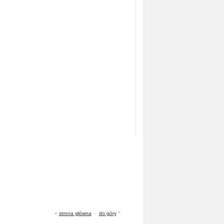
«
strona główna
-
do góry
^