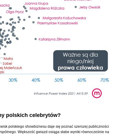
my polskich celebrytów?
zwisk polskiego showbiznesu daje się poznać szerszej publiczności
a wspólnego. Większość gwiazd osiąga słabe wyniki równocześnie na