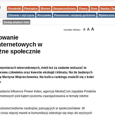
Poradniki
Pieniądze
Biznes
Bezpieczeństwo
Prawo
Dom
Nauka i T
Zdrowie i styl życia
Rozrywka
Pressroom i artykuły gościnne
Wydarzenia 
a
Dodaj artykuł / link
A
A
A
rozmiar tekstu:
żowanie
internetowych w
żne społecznie
 wymiarach wizerunkowych, mieli też za zadanie wskazać te
rawa człowieka oraz kwestie ekologii i klimatu. Na tle badanych
ę Martyna Wojciechowska. Na końcu rankingu znaleźli się z kolei
.
badania Influence Power Index, agencja MediaCom zapytała Polaków
ternetowych pod kątem poziomu zaangażowania w tematy istotne
dzwierciedlenie nastrojów, panujących w społeczeństwie. W
coraz więcej marek w komunikacji odwołuje się więc do wyższych