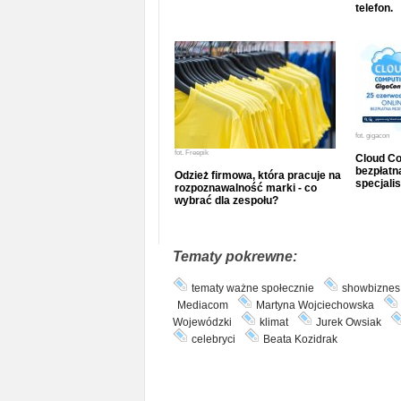
telefon.
fot.
gigacon
fot.
Freepik
Cloud Co
bezpłatna
Odzież firmowa, która pracuje na
specjalis
rozpoznawalność marki - co
wybrać dla zespołu?
Tematy pokrewne:
tematy ważne społecznie
showbiznes
Mediacom
Martyna Wojciechowska
Wojewódzki
klimat
Jurek Owsiak
celebryci
Beata Kozidrak