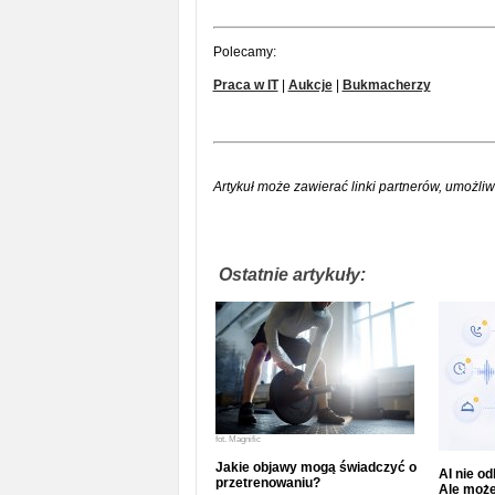
Polecamy:
Praca w IT
|
Aukcje
|
Bukmacherzy
Artykuł może zawierać linki partnerów, umożliw
Ostatnie artykuły:
fot.
Magnific
Jakie objawy mogą świadczyć o
AI nie o
przetrenowaniu?
Ale może