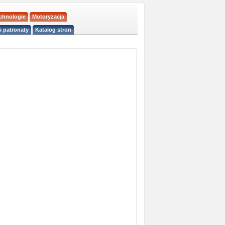
echnologie
Motoryzacja
i patronaty
Katalog stron