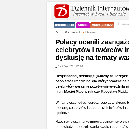
< reklam
the:protocol
Aukcje
Bukmacherzy
DI
Wiadomości
Lifestyle
Polacy ocenili zaanga
celebrytów i twórców 
dyskusję na tematy wa
_
12-05-2022, 12:14
Respondenci, oceniając gwiazdy na licznych
osobistości medialne, dla których ważne są p
celebrytów wyraźnie pozytywnie wyróżniła si
m.in. Maciej Maleńczuk czy Radosław Majdan
W najnowszej edycji corocznego autorskiego 
o ocenę celebrytów i popularnych twórców in
społecznie.
Rzeczywistość marketingowa stanowi swoiste o
odpowiedzi na oczekiwania swoich odbiorców, 