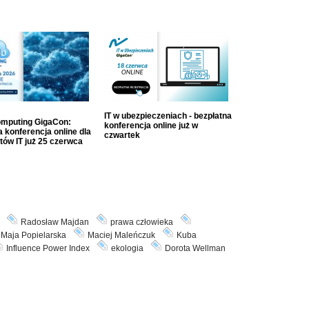
IT w ubezpieczeniach - bezpłatna
mputing GigaCon:
konferencja online już w
 konferencja online dla
czwartek
tów IT już 25 czerwca
Radosław Majdan
prawa człowieka
Maja Popielarska
Maciej Maleńczuk
Kuba
Influence Power Index
ekologia
Dorota Wellman