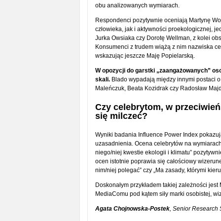
obu analizowanych wymiarach.
Respondenci pozytywnie oceniają Martynę Wojc
człowieka, jak i aktywności proekologicznej, j
Jurka Owsiaka czy Dorotę Wellman, z kolei ob
Konsumenci z trudem wiążą z nim nazwiska ce
wskazując jeszcze Maję Popielarską.
W opozycji do garstki „zaangażowanych” osob
skali.
Blado wypadają między innymi postaci o
Maleńczuk, Beata Kozidrak czy Radosław Maj
Czy celebrytom, w przeciwień
się milczeć?
Wyniki badania Influence Power Index pokazują
uzasadnienia. Ocena celebrytów na wymiarach 
niego/niej kwestie ekologii i klimatu” pozytyw
ocen istotnie poprawia się całościowy wizerun
nim/niej polegać” czy „Ma zasady, którymi kieru
Doskonałym przykładem takiej zależności jest 
MediaComu pod kątem siły marki osobistej, wi
Agata Chojnowska-Postek
, Senior Research