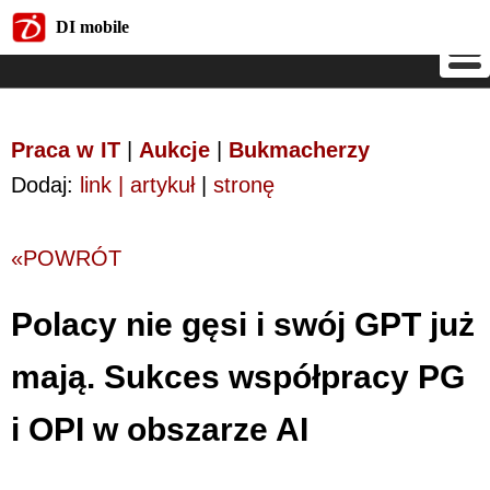
DI mobile
DI mobile
Praca w IT
|
Aukcje
|
Bukmacherzy
Dodaj:
link | artykuł
|
stronę
«POWRÓT
Polacy nie gęsi i swój GPT już
mają. Sukces współpracy PG
i OPI w obszarze AI