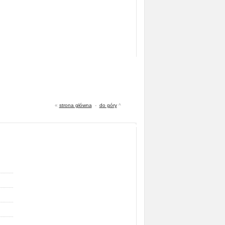
«
strona główna
-
do góry
^