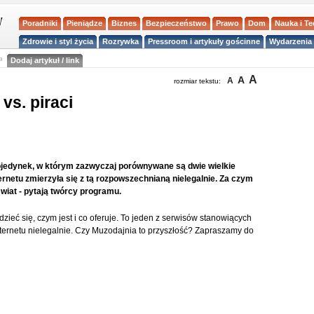
Poradniki
Pieniądze
Biznes
Bezpieczeństwo
Prawo
Dom
Nauka i T
Zdrowie i styl życia
Rozrywka
Pressroom i artykuły gościnne
Wydarzenia 
a
Dodaj artykuł / link
A
A
A
rozmiar tekstu:
vs. piraci
ojedynek, w którym zazwyczaj porównywane są dwie wielkie
ernetu zmierzyła się z tą rozpowszechnianą nielegalnie. Za czym
świat - pytają twórcy programu.
iedzieć się, czym jest i co oferuje. To jeden z serwisów stanowiących
ternetu nielegalnie. Czy Muzodajnia to przyszłość? Zapraszamy do