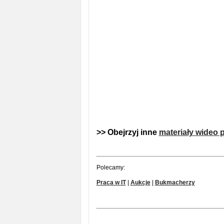
>> Obejrzyj inne
materiały wideo 
Polecamy:
Praca w IT
|
Aukcje
|
Bukmacherzy