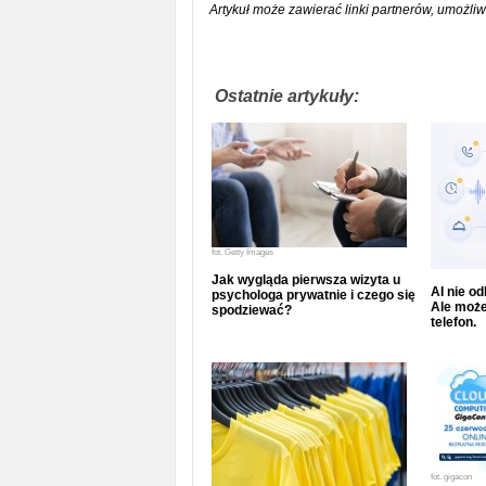
Artykuł może zawierać linki partnerów, umożliw
Ostatnie artykuły:
fot.
Getty Images
Jak wygląda pierwsza wizyta u
AI nie o
psychologa prywatnie i czego się
Ale może
spodziewać?
telefon.
fot.
gigacon