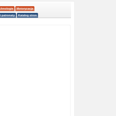
echnologie
Motoryzacja
i patronaty
Katalog stron