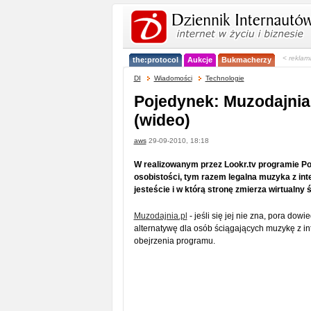
< reklam
the:protocol
Aukcje
Bukmacherzy
DI
Wiadomości
Technologie
Pojedynek: Muzodajnia 
(wideo)
aws
29-09-2010, 18:18
W realizowanym przez Lookr.tv programie P
osobistości, tym razem legalna muzyka z int
jesteście i w którą stronę zmierza wirtualny 
Muzodajnia.pl
- jeśli się jej nie zna, pora dow
alternatywę dla osób ściągających muzykę z in
obejrzenia programu.