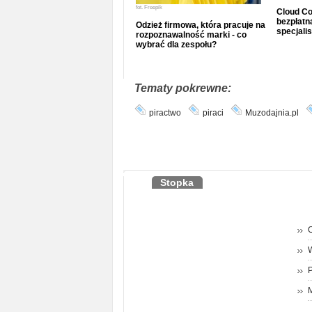
fot.
Freepik
Cloud Co
bezpłatna
Odzież firmowa, która pracuje na
specjalis
rozpoznawalność marki - co
wybrać dla zespołu?
Tematy pokrewne:
piractwo
piraci
Muzodajnia.pl
Stopka
O
P
M