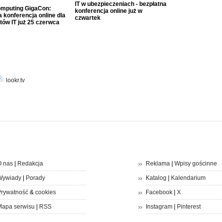
IT w ubezpieczeniach - bezpłatna
mputing GigaCon:
konferencja online już w
 konferencja online dla
czwartek
tów IT już 25 czerwca
lookr.tv
 nas
|
Redakcja
Reklama
|
Wpisy gościnne
Wywiady
|
Porady
Katalog
|
Kalendarium
rywatność
&
cookies
Facebook
|
X
apa serwisu
|
RSS
Instagram
|
Pinterest