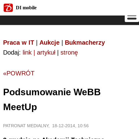
DI mobile
DI mobile
Praca w IT
|
Aukcje
|
Bukmacherzy
Dodaj:
link | artykuł
|
stronę
«POWRÓT
Podsumowanie WeBB
MeetUp
PATRONAT MEDIALNY, 18-12-2014, 10:56