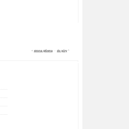
«
strona główna
-
do góry
^