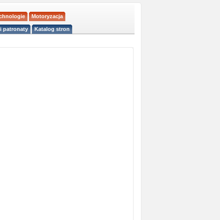
echnologie
Motoryzacja
i patronaty
Katalog stron