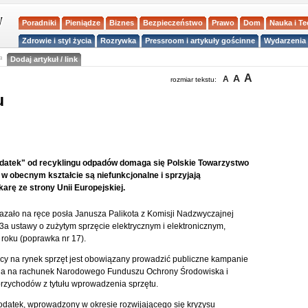
Poradniki
Pieniądze
Biznes
Bezpieczeństwo
Prawo
Dom
Nauka i T
Zdrowie i styl życia
Rozrywka
Pressroom i artykuły gościnne
Wydarzenia 
a
Dodaj artykuł / link
A
A
A
rozmiar tekstu:
u
datek" od recyklingu odpadów domaga się Polskie Towarzystwo
 w obecnym kształcie są niefunkcjonalne i sprzyjają
arę ze strony Unii Europejskiej.
azało na ręce posła Janusza Palikota z Komisji Nadzwyczajnej
3a ustawy o zużytym sprzęcie elektrycznym i elektronicznym,
roku (poprawka nr 17).
cy na rynek sprzęt jest obowiązany prowadzić publiczne kampanie
nia na rachunek Narodowego Funduszu Ochrony Środowiska i
rzychodów z tytułu wprowadzenia sprzętu.
podatek, wprowadzony w okresie rozwijającego się kryzysu