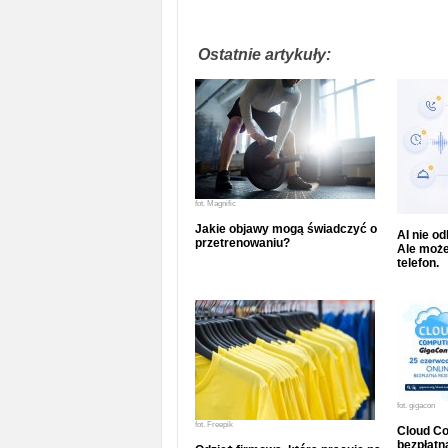
Ostatnie artykuły:
fot.
Magnific
Jakie objawy mogą świadczyć o
AI nie o
przetrenowaniu?
Ale może
telefon.
fot.
gigacon
fot.
Freepik
Cloud Co
bezpłatna