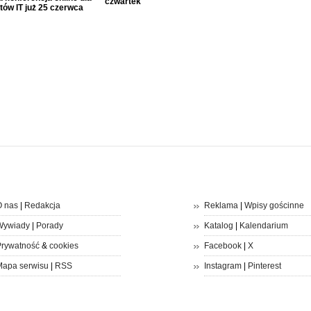
czwartek
tów IT już 25 czerwca
 nas
|
Redakcja
Reklama
|
Wpisy gościnne
Wywiady
|
Porady
Katalog
|
Kalendarium
rywatność
&
cookies
Facebook
|
X
apa serwisu
|
RSS
Instagram
|
Pinterest