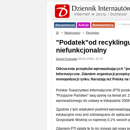
< reklam
the:protocol
Aukcje
Bukmacherzy
DI
Wiadomości
Pieniądze
"Podatek"od recykling
niefunkcjonalny
Daniel Kotowski
09-02-2009, 10:37
Odrzucenia przepisów wprowadzających "po
Informatyczne. Zdaniem organizacji przepisy
monopolizacji rynku. Narażają też Polskę na k
Polskie Towarzystwo Informatyczne (PTI) przek
"Przyjazne Państwo" swą opinię na temat art. 2
wprowadzonego do ustawy w listopadzie 2008 
Zgodnie z tym artykułem podmiot wprowadzają
edukacyjne oraz jest zobowiązany do wpłaca
Gospodarki Wodnej co najmniej 0,1% swoich p
Zdaniem PTI opłaty te to nic innego jak nowy 