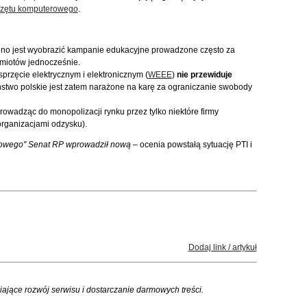
rzętu komputerowego
.
udno jest wyobrazić kampanie edukacyjne prowadzone często za
odmiotów jednocześnie.
przęcie elektrycznym i elektronicznym (
WEEE
)
nie przewiduje
stwo polskie jest zatem narażone na karę za ograniczanie swobody
rowadząc do monopolizacji rynku przez tylko niektóre firmy
organizacjami odzysku).
frowego" Senat RP wprowadził nową
– ocenia powstałą sytuację PTI i
Dodaj link / artykuł
iające rozwój serwisu i dostarczanie darmowych treści.