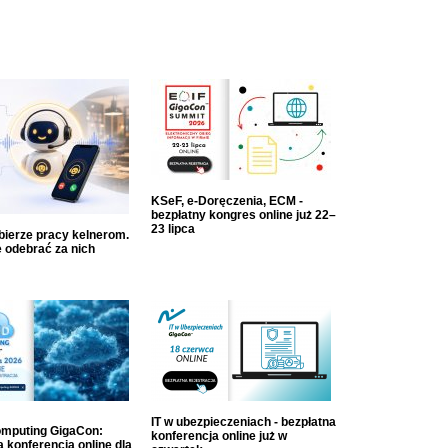
KSeF, e-Doręczenia, ECM -
bezpłatny kongres online już 22–
23 lipca
dbierze pracy kelnerom.
 odebrać za nich
IT w ubezpieczeniach - bezpłatna
mputing GigaCon:
konferencja online już w
 konferencja online dla