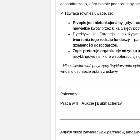
gospodarczego, który istotnie podnosi ceny
sp
PTI zwraca również uwagę, że:
Przepis jest niefunkcjonalny
, gdyż tr
niewielkie kwoty przez kilka tysięcy p
Dyrektywa
Unii Europejskiej
o zużytym s
tworzenia tego rodzaju funduszy
– pań
działalności gospodarczej.
Zapis
preferuje organizacje odzysku
p
recyklingowe (te, które współpracują z 
-
Miast likwidować przyczyny "wykluczania cy
wnosi o usunięcie opłaty z ustawy.
Polecamy:
Praca w IT
|
Aukcje
|
Bukmacherzy
Artykuł może zawierać linki partnerów, umożliw