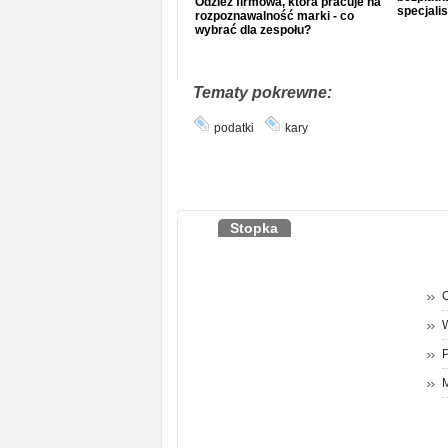
Odzież firmowa, która pracuje na
specjalis
rozpoznawalność marki - co
wybrać dla zespołu?
Tematy pokrewne:
podatki
kary
Stopka
O
P
M