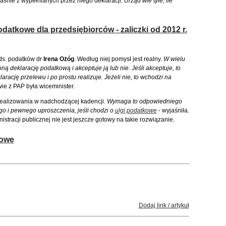
aśnie z wypełnianych przez niego deklaracji.
Urząd wie tyle, ile
atkowe dla przedsiębiorców - zaliczki od 2012 r.
 ds. podatków dr
Irena Ożóg
. Według niej pomysł jest realny.
W wielu
oną deklarację podatkową i akceptuje ją lub nie. Jeśli akceptuje, to
arację przelewu i po prostu realizuje. Jeżeli nie, to wchodzi na
ie z PAP była wiceminister.
zrealizowania w nadchodzącej kadencji.
Wymaga to odpowiedniego
o i pewnego uproszczenia, jeśli chodzi o
ulgi podatkowe
- wyjaśniła.
stracji publicznej nie jest jeszcze gotowy na takie rozwiązanie.
bowe
Dodaj link / artykuł