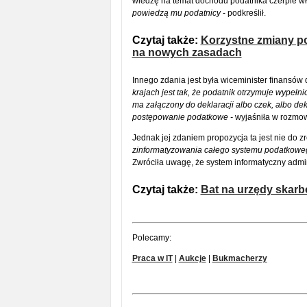
wiedzę na temat dochodu podatnika czerpie wł
powiedzą mu podatnicy
- podkreślił.
Czytaj także:
Korzystne zmiany pod
na nowych zasadach
Innego zdania jest była wiceminister finansów
krajach jest tak, że podatnik otrzymuje wypełni
ma załączony do deklaracji albo czek, albo dekl
postępowanie podatkowe -
wyjaśniła w rozmow
Jednak jej zdaniem propozycja ta jest nie do 
zinformatyzowania całego systemu podatkoweg
Zwróciła uwagę, że system informatyczny admini
Czytaj także:
Bat na urzędy skar
Polecamy:
Praca w IT
|
Aukcje
|
Bukmacherzy