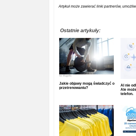
Artykuł może zawierać linki partnerów, umożliw
Ostatnie artykuły:
fot.
Magnific
Jakie objawy mogą świadczyć o
AI nie o
przetrenowaniu?
Ale może
telefon.