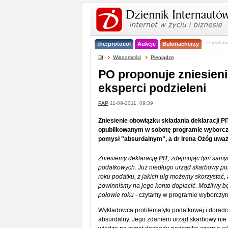
< reklam
the:protocol
Aukcje
Bukmacherzy
DI
Wiadomości
Pieniądze
PO proponuje zniesienie
eksperci podzieleni
PAP
11-09-2011, 09:39
Zniesienie obowiązku składania deklaracji P
opublikowanym w sobotę programie wyborczy
pomysł "absurdalnym", a dr Irena Ożóg uważ
Zniesiemy deklarację
PIT
, zdejmując tym samy
podatkowych. Już niedługo urząd skarbowy poinf
roku podatku, z jakich ulg możemy skorzystać,
powinniśmy na jego konto dopłacić. Możliwy bę
połowie roku
- czytamy w programie wyborcz
Wykładowca problematyki podatkowej i doradc
absurdalny. Jego zdaniem urząd skarbowy nie m