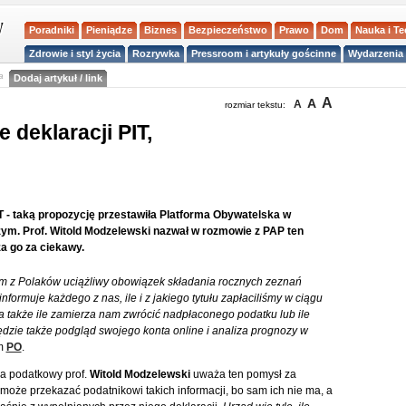
Poradniki
Pieniądze
Biznes
Bezpieczeństwo
Prawo
Dom
Nauka i T
Zdrowie i styl życia
Rozrywka
Pressroom i artykuły gościnne
Wydarzenia 
a
Dodaj artykuł / link
A
A
A
rozmiar tekstu:
 deklaracji PIT,
IT - taką propozycję przestawiła Platforma Obywatelska w
m. Prof. Witold Modzelewski nazwał w rozmowie z PAP ten
a go za ciekawy.
m z Polaków uciążliwy obowiązek składania rocznych zeznań
ormuje każdego z nas, ile i z jakiego tytułu zapłaciliśmy w ciągu
 a także ile zamierza nam zwrócić nadpłaconego podatku lub ile
dzie także podgląd swojego konta online i analiza prognozy w
ym
PO
.
a podatkowy prof.
Witold Modzelewski
uważa ten pomysł za
oże przekazać podatnikowi takich informacji, bo sam ich nie ma, a