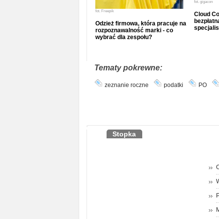
fot.
gigacon
fot.
Freepik
Cloud Co
bezpłatna
Odzież firmowa, która pracuje na
specjalis
rozpoznawalność marki - co
wybrać dla zespołu?
Tematy pokrewne:
zeznanie roczne
podatki
PO
Stopka
O
P
M