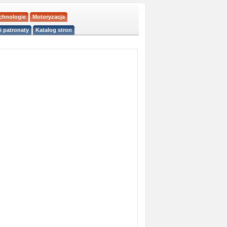
echnologie
Motoryzacja
i patronaty
Katalog stron