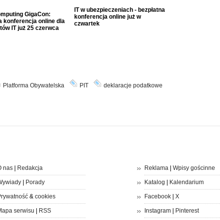
IT w ubezpieczeniach - bezpłatna
mputing GigaCon:
konferencja online już w
 konferencja online dla
czwartek
tów IT już 25 czerwca
Platforma Obywatelska
PIT
deklaracje podatkowe
 nas
|
Redakcja
Reklama
|
Wpisy gościnne
Wywiady
|
Porady
Katalog
|
Kalendarium
rywatność
&
cookies
Facebook
|
X
apa serwisu
|
RSS
Instagram
|
Pinterest