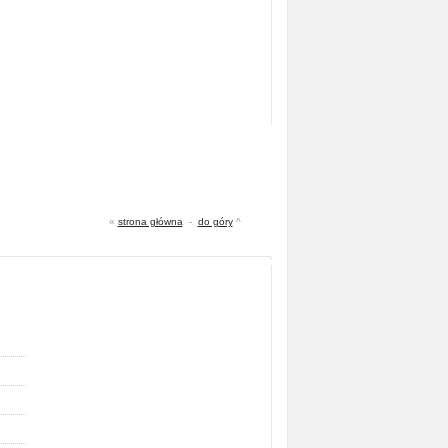
«
strona główna
-
do góry
^