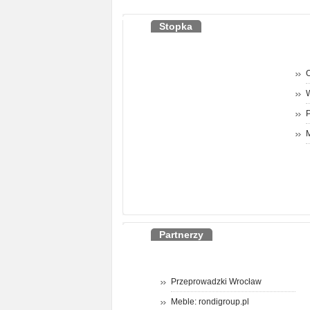
Stopka
O
P
M
Partnerzy
Przeprowadzki Wrocław
Meble: rondigroup.pl