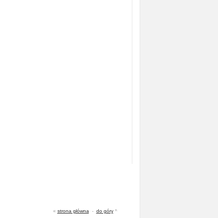
«
strona główna
-
do góry
^