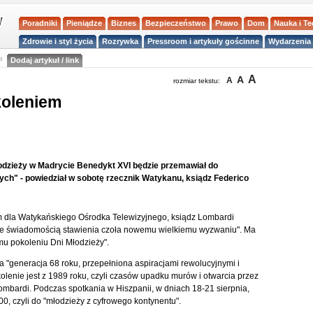
Poradniki
Pieniądze
Biznes
Bezpieczeństwo
Prawo
Dom
Nauka i T
Zdrowie i styl życia
Rozrywka
Pressroom i artykuły gościnne
Wydarzenia 
a
Dodaj artykuł / link
A
A
A
rozmiar tekstu:
koleniem
odzieży w Madrycie Benedykt XVI będzie przemawiał do
wych" - powiedział w sobotę rzecznik Watykanu, ksiądz Federico
dla Watykańskiego Ośrodka Telewizyjnego, ksiądz Lombardi
 ze świadomością stawienia czoła nowemu wielkiemu wyzwaniu". Ma
u pokoleniu Dni Młodzieży".
a "generacja 68 roku, przepełniona aspiracjami rewolucyjnymi i
kolenie jest z 1989 roku, czyli czasów upadku murów i otwarcia przez
ombardi. Podczas spotkania w Hiszpanii, w dniach 18-21 sierpnia,
, czyli do "młodzieży z cyfrowego kontynentu".