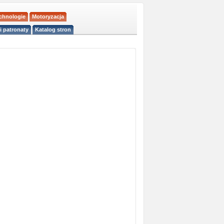
echnologie
Motoryzacja
i patronaty
Katalog stron