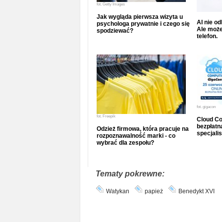
fot.
Getty Images
Jak wygląda pierwsza wizyta u
AI nie o
psychologa prywatnie i czego się
Ale może
spodziewać?
telefon.
fot.
gigacon
fot.
Freepik
Cloud Co
bezpłatna
Odzież firmowa, która pracuje na
specjalis
rozpoznawalność marki - co
wybrać dla zespołu?
Tematy pokrewne:
Watykan
papież
Benedykt XVI