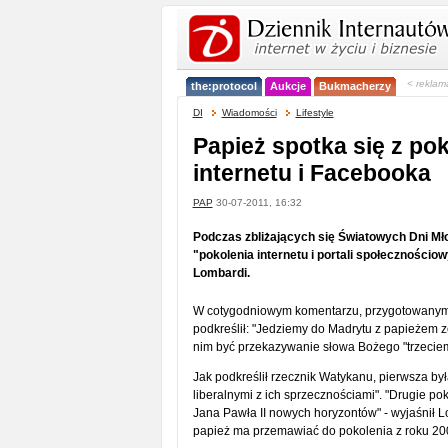
< reklam
the:protocol
Aukcje
Bukmacherzy
DI
Wiadomości
Lifestyle
Papież spotka się z po
internetu i Facebooka
PAP
30-07-2011, 16:32
Podczas zbliżających się Światowych Dni Mł
"pokolenia internetu i portali społecznościo
Lombardi.
W cotygodniowym komentarzu, przygotowanym 
podkreślił: "Jedziemy do Madrytu z papieżem
nim być przekazywanie słowa Bożego "trzeciem
Jak podkreślił rzecznik Watykanu, pierwsza był
liberalnymi z ich sprzecznościami". "Drugie po
Jana Pawła II nowych horyzontów" - wyjaśnił L
papież ma przemawiać do pokolenia z roku 2000