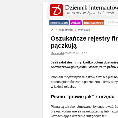
< reklam
the:protocol
Aukcje
Bukmacherzy
DI
Wiadomości
Pieniądze
Oszukańcze rejestry fi
pączkują
Marcin Maj
05-05-2014, 11:35
Jeśli założyłeś firmę, krótko potem dostanie
obowiązkowego rejestru. Wiedz, że to próba 
Problem "prywatnych rejestrów firm" nie jest no
przedsiębiorców zaraz po założeniu firmy otrz
w jakimś rejestrze.
Pismo "prawie jak" z urzędu
Pisma są tak skonstruowane, by sugerować, że
prawa. Podawane są nawet przepisy lub nazwy u
wzmacniające wrażenie "urzędowości".