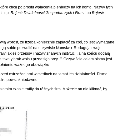
 które chcą po prostu wpłacenia pieniędzy na ich konto. Nazwy tych
mi, np.
Rejestr Działalności Gospodarczych i Firm
albo
Rejestr
wią wprost, że trzeba koniecznie zapłacić za coś, co jest wymagane
ogą sobie pozwolić na oczywiste kłamstwo. Redagują swoje
ały jakieś przepisy i nazwy znanych instytucji, a na końcu dodają
 trwały brak wpisu przedsiębiorcy...". Oczywiście celem pisma jest
pełnienie ważnego obowiązku.
przed ostrzeżeniami w mediach na temat ich działalności. Pismo
stru powstał niedawno.
tatnim czasie trafiły do różnych firm. Możecie na nie kliknąć, by