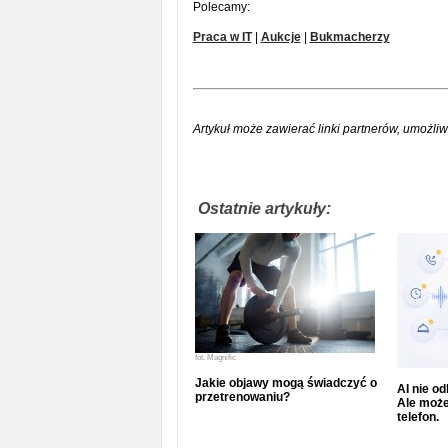
Polecamy:
Praca w IT
|
Aukcje
|
Bukmacherzy
Artykuł może zawierać linki partnerów, umożliw
Ostatnie artykuły:
fot.
Magnific
Jakie objawy mogą świadczyć o
AI nie o
przetrenowaniu?
Ale może
telefon.