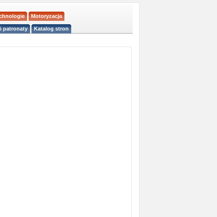
echnologie
Motoryzacja
i patronaty
Katalog stron