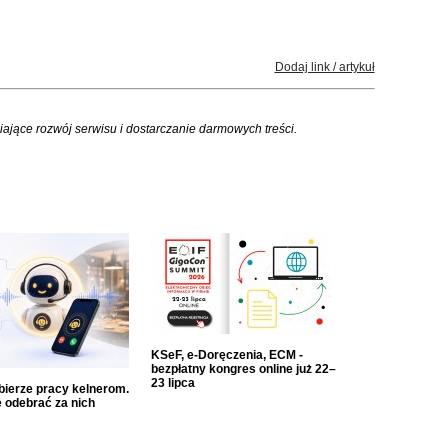
Dodaj link / artykuł
iające rozwój serwisu i dostarczanie darmowych treści.
KSeF, e-Doręczenia, ECM -
bezpłatny kongres online już 22–
23 lipca
dbierze pracy kelnerom.
 odebrać za nich