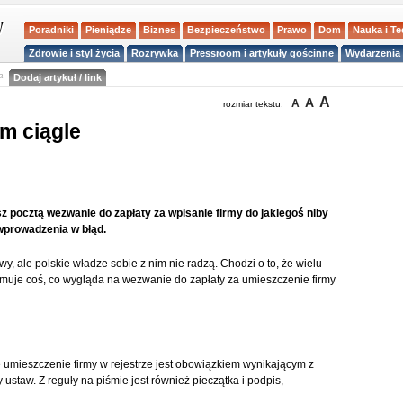
Poradniki
Pieniądze
Biznes
Bezpieczeństwo
Prawo
Dom
Nauka i T
Zdrowie i styl życia
Rozrywka
Pressroom i artykuły gościnne
Wydarzenia 
a
Dodaj artykuł / link
A
A
A
rozmiar tekstu:
rm ciągle
sz pocztą wezwanie do zapłaty za wpisanie firmy do jakiegoś niby
wprowadzenia w błąd.
wy, ale polskie władze sobie z nim nie radzą. Chodzi o to, że wielu
ymuje coś, co wygląda na wezwanie do zapłaty za umieszczenie firmy
 umieszczenie firmy w rejestrze jest obowiązkiem wynikającym z
staw. Z reguły na piśmie jest również pieczątka i podpis,