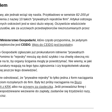
blem
wy, ale jednak wciąż się nasila. Przykładowo w serwisie
82-200.pl
ienia z nazwy 10 takich "prywatnych rejestrów firm". Artykuł ostrzega
ych ostrzeżeń jest w sieci dużo więcej. Oczywiście właściciele
szustów, ale za uczciwych przedsiębiorców niezrozumianych przez
.
Ministerstwo Gospodarki
, które często przypomina, że jedynym
siębiorców jest
CEIDG
.
Wpis do CEIDG jest bezpłatny
.
o Gospodarki zgłaszało już prokuraturom istnienie "prywatnych
 Pomimo to "rejestry" mnożą się dość szybko i na chwilę obecną nic
e na to, by organy ścigania mogły je powstrzymać. Nie wiemy, w jaki
uratury reagują na tego typu zgłoszenia i czy kogokolwiek ukarały.
ię jeszcze tego dowiedzieć.
ze odnotować, że "prywatne rejestry" to tylko jedna z form naciągania
ism rozsyłanych do firm. Były też próby naciągania na
Biuro
ń z KRK
albo na
grzywny za ciasteczka
. Jeśli prowadzisz firmę i
iespodziewane wezwanie do zapłaty, zastanów się trzydzieści razy,
cisz.