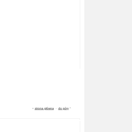
«
strona główna
-
do góry
^