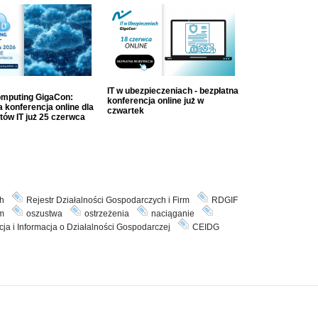
IT w ubezpieczeniach - bezpłatna
mputing GigaCon:
konferencja online już w
 konferencja online dla
czwartek
tów IT już 25 czerwca
h
Rejestr Działalności Gospodarczych i Firm
RDGIF
rm
oszustwa
ostrzeżenia
naciąganie
ja i Informacja o Działalności Gospodarczej
CEIDG