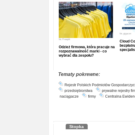
fot.
gigacon
fot.
Freepik
Cloud Co
bezpłatna
Odzież firmowa, która pracuje na
specjalis
rozpoznawalność marki - co
wybrać dla zespołu?
Tematy pokrewne:
Rejestr Polskich Podmiotów Gospodarczyc
przedsiębiorstwa
prywatne rejestry fi
naciągacze
firmy
Centralna Ewidenc
Stopka