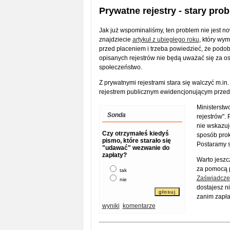
Prywatne rejestry - stary pro
Jak już wspominaliśmy, ten problem nie jest no
znajdziecie
artykuł z ubiegłego roku
, który wym
przed płaceniem i trzeba powiedzieć, że podobn
opisanych rejestrów nie będą uważać się za o
społeczeństwo.
Z prywatnymi rejestrami stara się walczyć m.in
rejestrem publicznym ewidencjonującym przed
Ministerstw
Sonda
rejestrów".
nie wskazuj
Czy otrzymałeś kiedyś
sposób prok
pismo, które starało się
Postaramy s
"udawać" wezwanie do
zapłaty?
Warto jeszc
za pomocą p
tak
Zaświadcze
nie
dostajesz n
zanim zapła
wyniki
komentarze