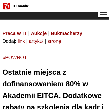
DI mobile
DI mobile
Praca w IT
|
Aukcje
|
Bukmacherzy
Dodaj:
link | artykuł
|
stronę
«POWRÓT
Ostatnie miejsca z
dofinansowaniem 80% w
Akademii EITCA. Dodatkowe
rabaty na szkolenia dla kadr i