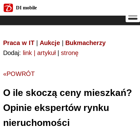
DI mobile
DI mobile
Praca w IT
|
Aukcje
|
Bukmacherzy
Dodaj:
link | artykuł
|
stronę
«POWRÓT
O ile skoczą ceny mieszkań?
Opinie ekspertów rynku
nieruchomości