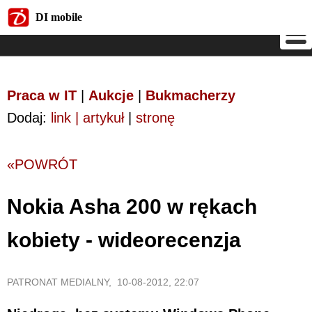
DI mobile
DI mobile
Praca w IT
|
Aukcje
|
Bukmacherzy
Dodaj:
link | artykuł
|
stronę
«POWRÓT
Nokia Asha 200 w rękach
kobiety - wideorecenzja
PATRONAT MEDIALNY, 10-08-2012, 22:07