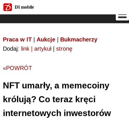
DI mobile
DI mobile
Praca w IT
|
Aukcje
|
Bukmacherzy
Dodaj:
link | artykuł
|
stronę
«POWRÓT
NFT umarły, a memecoiny
królują? Co teraz kręci
internetowych inwestorów