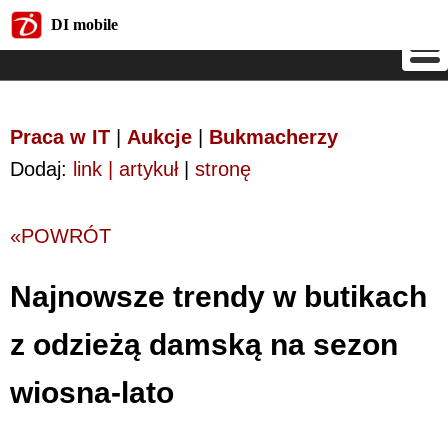
DI mobile
DI mobile
Praca w IT
|
Aukcje
|
Bukmacherzy
Dodaj:
link | artykuł
|
stronę
«POWRÓT
Najnowsze trendy w butikach
z odzieżą damską na sezon
wiosna-lato