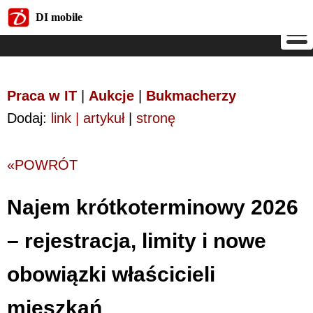
DI mobile
DI mobile
Praca w IT
|
Aukcje
|
Bukmacherzy
Dodaj:
link | artykuł
|
stronę
«POWRÓT
Najem krótkoterminowy 2026
– rejestracja, limity i nowe
obowiązki właścicieli
mieszkań