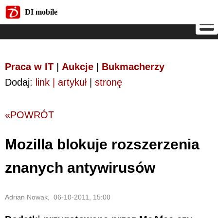
DI mobile
DI mobile
Praca w IT
|
Aukcje
|
Bukmacherzy
Dodaj:
link | artykuł
|
stronę
«POWRÓT
Mozilla blokuje rozszerzenia
znanych antywirusów
Adrian Nowak, 06-10-2011, 15:00