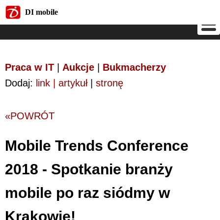
DI mobile
DI mobile
Praca w IT
|
Aukcje
|
Bukmacherzy
Dodaj:
link | artykuł
|
stronę
«POWRÓT
Mobile Trends Conference
2018 - Spotkanie branży
mobile po raz siódmy w
Krakowie!