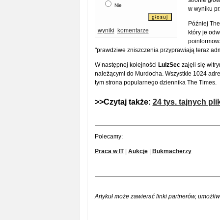
stronie głó
Nie
w wyniku p
Później The
wyniki
komentarze
który je od
poinformowa
"prawdziwe zniszczenia przyprawiają teraz admi
W następnej kolejności
LulzSec
zajęli się witr
należącymi do Murdocha. Wszystkie 1024 adres
tym strona popularnego dziennika The Times.
>>Czytaj także:
24 tys. tajnych p
Polecamy:
Praca w IT
|
Aukcje
|
Bukmacherzy
Artykuł może zawierać linki partnerów, umożliw