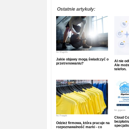
Ostatnie artykuły:
fot.
Magnific
Jakie objawy mogą świadczyć o
AI nie o
przetrenowaniu?
Ale może
telefon.
fot.
gigacon
fot.
Freepik
Cloud Co
bezpłatna
Odzież firmowa, która pracuje na
specjalis
rozpoznawalność marki - co