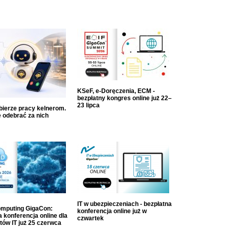
KSeF, e-Doręczenia, ECM -
bezpłatny kongres online już 22–
23 lipca
dbierze pracy kelnerom.
 odebrać za nich
IT w ubezpieczeniach - bezpłatna
mputing GigaCon:
konferencja online już w
 konferencja online dla
czwartek
tów IT już 25 czerwca