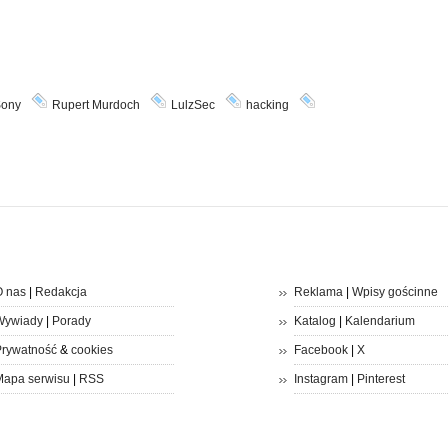
ony
Rupert Murdoch
LulzSec
hacking
 nas
|
Redakcja
Reklama
|
Wpisy gościnne
Wywiady
|
Porady
Katalog
|
Kalendarium
rywatność
&
cookies
Facebook
|
X
apa serwisu
|
RSS
Instagram
|
Pinterest