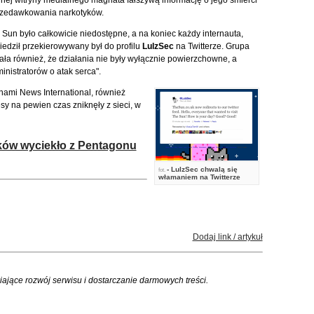
wnej witryny medialnego magnata fałszywą informację o jego śmierci
rzedawkowania narkotyków.
 Sun było całkowicie niedostępne, a na koniec każdy internauta,
wiedził przekierowywany był do profilu
LulzSec
na Twitterze. Grupa
ła również, że działania nie były wyłącznie powierzchowne, a
nistratorów o atak serca".
ynami News International, również
y na pewien czas zniknęły z sieci, w
lików wyciekło z Pentagonu
- LulzSec chwalą się
fot.
włamaniem na Twitterze
Dodaj link / artykuł
iające rozwój serwisu i dostarczanie darmowych treści.