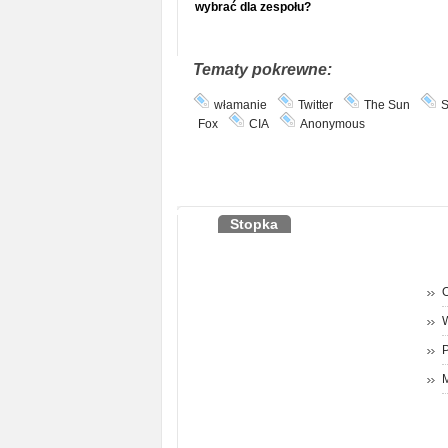
wybrać dla zespołu?
Tematy pokrewne:
włamanie
Twitter
The Sun
S
Fox
CIA
Anonymous
Stopka
O
P
M