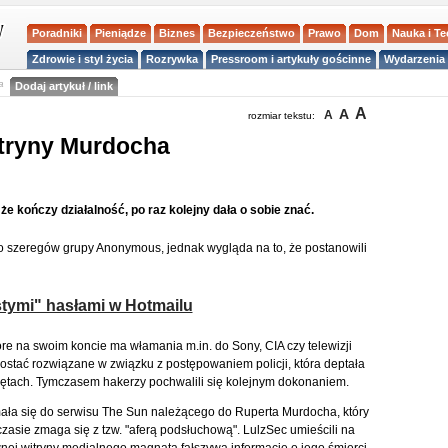
Poradniki
Pieniądze
Biznes
Bezpieczeństwo
Prawo
Dom
Nauka i T
Zdrowie i styl życia
Rozrywka
Pressroom i artykuły gościnne
Wydarzenia 
a
Dodaj artykuł / link
A
A
A
rozmiar tekstu:
itryny Murdocha
że kończy działalność, po raz kolejny dała o sobie znać.
 szeregów grupy Anonymous, jednak wygląda na to, że postanowili
tymi" hasłami w Hotmailu
tóre na swoim koncie ma włamania m.in. do Sony, CIA czy telewizji
zostać rozwiązane w związku z postępowaniem policji, która deptała
iętach. Tymczasem hakerzy pochwalili się kolejnym dokonaniem.
ła się do serwisu The Sun należącego do Ruperta Murdocha, który
czasie zmaga się z tzw. "aferą podsłuchową". LulzSec umieścili na