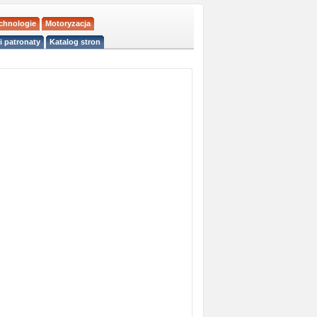
echnologie
Motoryzacja
i patronaty
Katalog stron