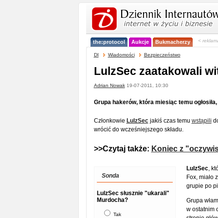
< reklam
the:protocol
Aukcje
Bukmacherzy
DI
Wiadomości
Bezpieczeństwo
LulzSec zaatakowali w
Adrian Nowak
19-07-2011, 10:30
Grupa hakerów, która miesiąc temu ogłosiła, 
Członkowie
LulzSec
jakiś czas temu
wstąpili
do
wrócić do wcześniejszego składu.
>>Czytaj także:
Koniec z "oczywis
LulzSec
, k
Sonda
Fox, miało 
grupie po p
LulzSec słusznie "ukarali"
Murdocha?
Grupa włama
w ostatnim 
Tak