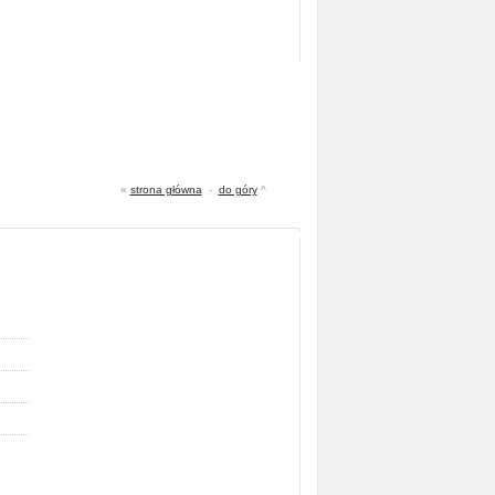
«
strona główna
-
do góry
^