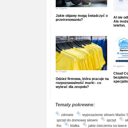
fot.
Magnific
Jakie objawy mogą świadczyć o
AI nie o
przetrenowaniu?
Ale może
telefon.
fot.
gigacon
fot.
Freepik
Cloud Co
bezpłatna
Odzież firmowa, która pracuje na
specjalis
rozpoznawalność marki - co
wybrać dla zespołu?
Tematy pokrewne:
zdrowie
wyposażenie siłowni Marbo S
sprzęt do domowej siłowni
sprzęt
si
lho
klatka
jakie ćwiczenia na ławce