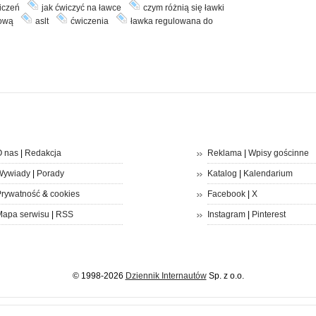
iczeń
jak ćwiczyć na ławce
czym różnią się ławki
gową
aslt
ćwiczenia
ławka regulowana do
 nas
|
Redakcja
Reklama
|
Wpisy gościnne
Wywiady
|
Porady
Katalog
|
Kalendarium
rywatność
&
cookies
Facebook
|
X
apa serwisu
|
RSS
Instagram
|
Pinterest
© 1998-2026
Dziennik Internautów
Sp. z o.o.