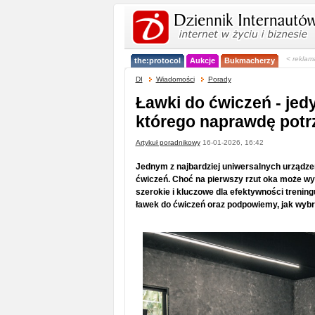
< reklam
the:protocol
Aukcje
Bukmacherzy
DI
Wiadomości
Porady
Ławki do ćwiczeń - jed
którego naprawdę potr
Artykuł poradnikowy
16-01-2026, 16:42
Jednym z najbardziej uniwersalnych urządzeń,
ćwiczeń. Choć na pierwszy rzut oka może wy
szerokie i kluczowe dla efektywności trenin
ławek do ćwiczeń oraz podpowiemy, jak wybr