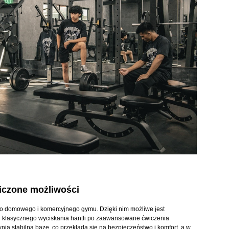
iczone możliwości
o domowego i komercyjnego gymu. Dzięki nim możliwe jest
 klasycznego wyciskania hantli po zaawansowane ćwiczenia
a stabilną bazę, co przekłada się na bezpieczeństwo i komfort, a w