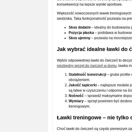
konsekwencji na lepsze wyniki sportowe.
Większość nowoczesnych ławek treningowych of
siedziska. Taka funkcjonalność pozwala na pre
Skos dodatni
– idealny do budowania gó
Pozycja płaska
– podstawa w budowaniu 
Skos ujemny
– pozwala na mocniejsze
Jak wybrać idealne ławki do 
Wybór odpowiedniej ławki do ćwiczeń to decyzj
niezbędny sprzęt do ćwiczeń w domu
, ławka m
Stabilność konstrukcji
– grube profile
obciążeniem.
Jakość tapicerki
– najlepsze modele po
są łatwe w czyszczeniu i odporne na ści
Nośność
– sprawdź maksymalne dopusz
Wymiary
– sprzęt powinien być dostos
treningowym.
Ławki treningowe – nie tylko 
Choć ławki do ćwiczeń są często pierwszym z