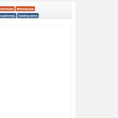
echnologie
Motoryzacja
i patronaty
Katalog stron