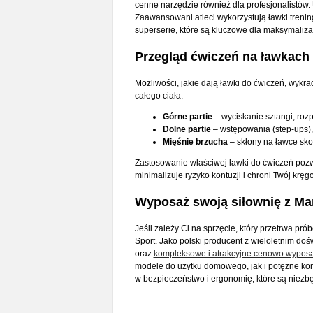
cenne narzędzie również dla profesjonalistów
Zaawansowani atleci wykorzystują ławki trening
superserie, które są kluczowe dla maksymalizacj
Przegląd ćwiczeń na ławkach
Możliwości, jakie dają ławki do ćwiczeń, wykra
całego ciała:
Górne partie
– wyciskanie sztangi, roz
Dolne partie
– wstępowania (step-ups),
Mięśnie brzucha
– skłony na ławce sko
Zastosowanie właściwej ławki do ćwiczeń pozw
minimalizuje ryzyko kontuzji i chroni Twój kręg
Wyposaż swoją siłownię z Ma
Jeśli zależy Ci na sprzęcie, który przetrwa pró
Sport. Jako polski producent z wieloletnim do
oraz
kompleksowe i atrakcyjne cenowo wyposa
modele do użytku domowego, jak i potężne konst
w bezpieczeństwo i ergonomię, które są niez