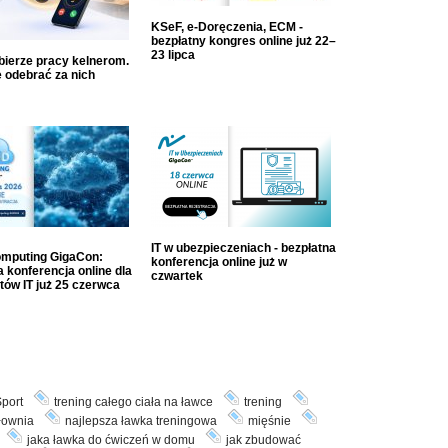
KSeF, e-Doręczenia, ECM -
bezpłatny kongres online już 22–
23 lipca
dbierze pracy kelnerom.
 odebrać za nich
IT w ubezpieczeniach - bezpłatna
mputing GigaCon:
konferencja online już w
 konferencja online dla
czwartek
tów IT już 25 czerwca
port
trening całego ciała na ławce
trening
łownia
najlepsza ławka treningowa
mięśnie
jaka ławka do ćwiczeń w domu
jak zbudować