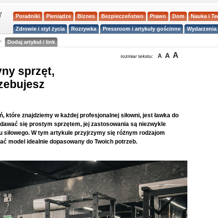
Poradniki
Pieniądze
Biznes
Bezpieczeństwo
Prawo
Dom
Nauka i T
Zdrowie i styl życia
Rozrywka
Pressroom i artykuły gościnne
Wydarzenia 
a
Dodaj artykuł / link
A
A
A
rozmiar tekstu:
yny sprzęt,
zebujesz
 które znajdziemy w każdej profesjonalnej siłowni, jest ławka do
dawać się prostym sprzętem, jej zastosowania są niezwykle
gu siłowego. W tym artykule przyjrzymy się różnym rodzajom
ać model idealnie dopasowany do Twoich potrzeb.