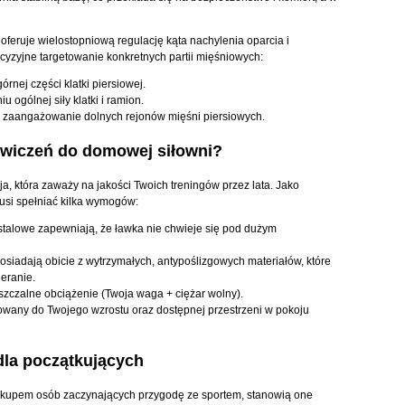
eruje wielostopniową regulację kąta nachylenia oparcia i
cyzyjne targetowanie konkretnych partii mięśniowych:
rnej części klatki piersiowej.
ogólnej siły klatki i ramion.
 zaangażowanie dolnych rejonów mięśni piersiowych.
ćwiczeń do domowej siłowni?
a, która zaważy na jakości Twoich treningów przez lata. Jako
usi spełniać kilka wymogów:
 stalowe zapewniają, że ławka nie chwieje się pod dużym
siadają obicie z wytrzymałych, antypoślizgowych materiałów, które
eranie.
czalne obciążenie (Twoja waga + ciężar wolny).
owany do Twojego wzrostu oraz dostępnej przestrzeni w pokoju
dla początkujących
akupem osób zaczynających przygodę ze sportem, stanowią one