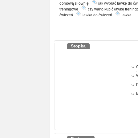
domową siłownię
jak wybrać ławkę do ćw
treningowe
czy warto kupić ławkę trenin
ćwiczeń
ławka do ćwiczeń
ławka
Stopka
O
P
M