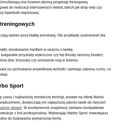
. Umożliwiają one bowiem płynną progresję treningową.
owe do realizacji intensywnych metod, takich jak drop-sety czy
i hipertrofii mięśniowej.
 treningowych
czają daleko poza klatkę piersiową. Oto przykłady zastosowań dla
piętki, wiosłowanie hantlem w oparciu o ławkę.
 bułgarskie przysiady wykroczne czy hip thrusty (wznosy bioder).
śnej (tzw. brzuszki) czy unoszenie nóg w leżeniu.
ala na zachowanie prawidłowej techniki i pełnego zakresu ruchu, co
osłup.
rbo Sport
bę czasu i najbardziej mordercze treningi, postaw na ofertę Marbo
świadczeniem, dostarczają oni najwyższej jakości ławki do ćwiczeń
żenie siłowni
. W asortymencie znajdziesz zarówno kompaktowe
rukcje z linii profesjonalnej. Wybierając Marbo Sport, inwestujesz
będne do budowania wymarzonej formy.