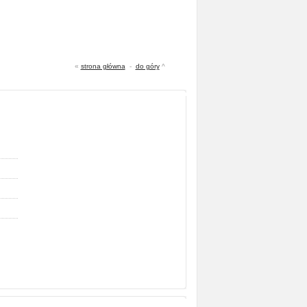
«
strona główna
-
do góry
^