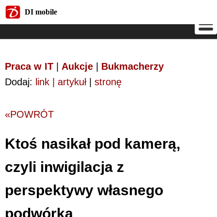
DI mobile
DI mobile
Praca w IT
|
Aukcje
|
Bukmacherzy
Dodaj:
link | artykuł
|
stronę
«POWRÓT
Ktoś nasikał pod kamerą,
czyli inwigilacja z
perspektywy własnego
podwórka