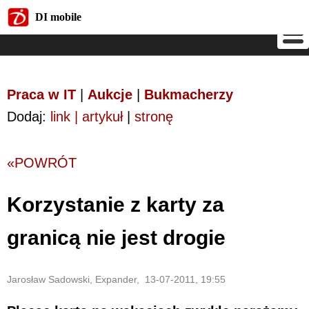
DI mobile
DI mobile
Praca w IT
|
Aukcje
|
Bukmacherzy
Dodaj:
link | artykuł
|
stronę
«POWRÓT
Korzystanie z karty za
granicą nie jest drogie
Jarosław Sadowski, Expander, 13-07-2011, 19:55