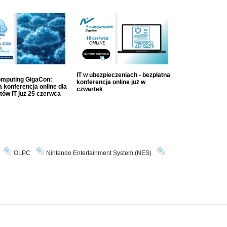
IT w ubezpieczeniach - bezpłatna
mputing GigaCon:
konferencja online już w
 konferencja online dla
czwartek
tów IT już 25 czerwca
OLPC
Nintendo Entertainment System (NES)