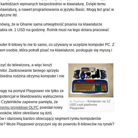
artridżach wpinanych bezpośrednio w klawiaturę. Dzięki temu
klawiaturą, a nawet programowania w języku Basic. Mogą też grać w
tyczne itd.
mówią, że w Ghanie sama umiejętność pisania na klawiaturze
rabia ok. 1 USD na godzinę. Rolnik musi na tego dolara pracować
er 8-bitowy to nie to samo, co używany w urzędzie komputer PC. Z
em osobie, która potrafi pisać na klawiaturze, posługuje się myszą i
ć do telewizora, a więc koszt
itor. Zastosowanie taniego sprzętu
iedna rodzina otrzyma komputer i nie
agę na pomysł Playpower nie tylko ze
potencjał w likwidowaniu wykluczenia
- Komputer za 12
u Czytelników zapewne pamięta, że
fot.
PlayPower
USD czyli platforma
wnemu projektowi OLPC
powstał nowy
Playpower
booków, które określane są dziś
w i stanowią bardzo obiecujący segment rynku komputerów
wie? Może Playpower przyczyni się do powrotu 8-bitowców na rynek?