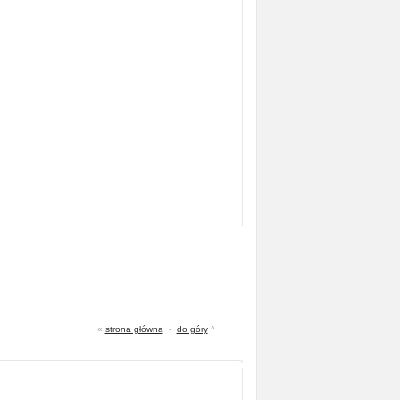
«
strona główna
-
do góry
^