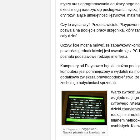
myszy oraz oprogramowania edukacyjnego na k
dzieci mogą nauczyć się posługiwania myszą, 
gry rozwijające umiejętności językowe, matema
Czy to wystarczy? Przedstawiciele Playpower 
pozwala na podjęcie pracy urzędnika, który za
cały dzień.
Oczywiście można mówić, że zabawkowy komput
pewnością jednak łatwiej jest oswoić się z PC-t
poznała podstawowe rodzaje interfejsu.
Komputery od Playpower będzie można podłączy
komputera jest pomniejszony o wydatek na mon
dodatkowo zwiększa prawdopodobieństwo, że b
zechce go natychmiast sprzedać.
Warto zwrócić uw
względu na jego 
cyfrowego. Wiel
dzięki
charytaty
rodzaj mini-note
mianem netbookó
osobistych. Kto 
- Playpower -
fot.
Playpower
Nauka pisania na klawiaturze