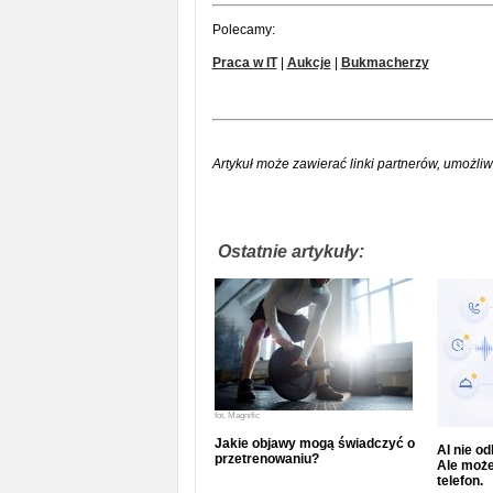
Polecamy:
Praca w IT
|
Aukcje
|
Bukmacherzy
Artykuł może zawierać linki partnerów, umożliw
Ostatnie artykuły:
fot.
Magnific
Jakie objawy mogą świadczyć o
AI nie o
przetrenowaniu?
Ale może
telefon.