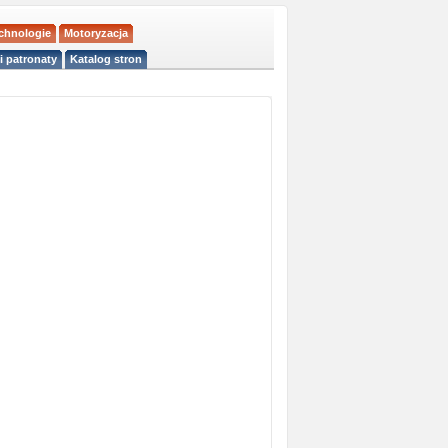
echnologie
Motoryzacja
i patronaty
Katalog stron