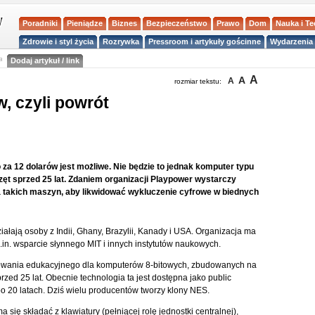
Poradniki
Pieniądze
Biznes
Bezpieczeństwo
Prawo
Dom
Nauka i T
Zdrowie i styl życia
Rozrywka
Pressroom i artykuły gościnne
Wydarzenia 
a
Dodaj artykuł / link
A
A
A
rozmiar tekstu:
, czyli powrót
a 12 dolarów jest możliwe. Nie będzie to jednak komputer typu
zęt sprzed 25 lat. Zdaniem organizacji Playpower wystarczy
takich maszyn, aby likwidować wykluczenie cyfrowe w biednych
działają osoby z Indii, Ghany, Brazylii, Kanady i USA. Organizacja ma
in. wsparcie słynnego MIT i innych instytutów naukowych.
wania edukacyjnego dla komputerów 8-bitowych, zbudowanych na
zed 25 lat. Obecnie technologia ta jest dostępna jako public
o 20 latach. Dziś wielu producentów tworzy klony NES.
się składać z klawiatury (pełniącej rolę jednostki centralnej),