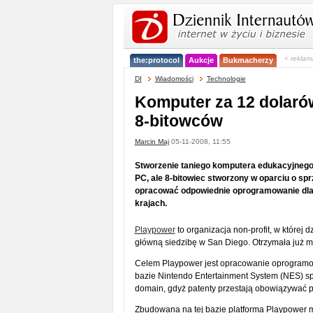
< reklam
the:protocol
Aukcje
Bukmacherzy
DI
Wiadomości
Technologie
Komputer za 12 dolarów
8-bitowców
Marcin Maj
05-11-2008, 11:55
Stworzenie taniego komputera edukacyjnego z
PC, ale 8-bitowiec stworzony w oparciu o spr
opracować odpowiednie oprogramowanie dla 
krajach.
Playpower
to organizacja non-profit, w której 
główną siedzibę w San Diego. Otrzymała już m.
Celem Playpower jest opracowanie oprogramo
bazie Nintendo Entertainment System (NES) spr
domain, gdyż patenty przestają obowiązywać p
Zbudowana na tej bazie platforma Playpower ma 