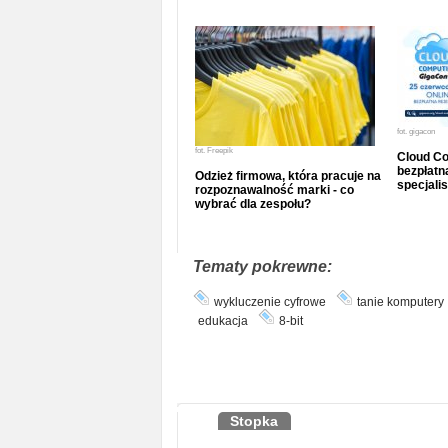
fot.
gigacon
fot.
Freepik
Cloud Co
bezpłatna
Odzież firmowa, która pracuje na
specjalis
rozpoznawalność marki - co
wybrać dla zespołu?
Tematy pokrewne:
wykluczenie cyfrowe
tanie komputery
edukacja
8-bit
Stopka