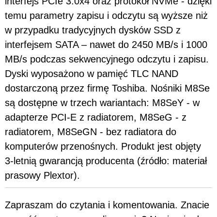
interfejs PCIe 3.0x4 oraz protokół NVMe - dzięki
temu parametry zapisu i odczytu są wyższe niż
w przypadku tradycyjnych dysków SSD z
interfejsem SATA – nawet do 2450 MB/s i 1000
MB/s podczas sekwencyjnego odczytu i zapisu.
Dyski wyposażono w pamięć TLC NAND
dostarczoną przez firmę Toshiba. Nośniki M8Se
są dostępne w trzech wariantach: M8SeY - w
adapterze PCI-E z radiatorem, M8SeG - z
radiatorem, M8SeGN - bez radiatora do
komputerów przenośnych. Produkt jest objęty
3-letnią gwarancją producenta (źródło: materiał
prasowy Plextor).
Zapraszam do czytania i komentowania. Znacie