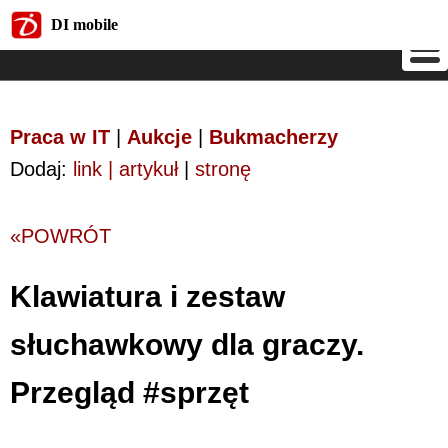
DI mobile
DI mobile
Praca w IT
|
Aukcje
|
Bukmacherzy
Dodaj:
link | artykuł
|
stronę
«POWRÓT
Klawiatura i zestaw
słuchawkowy dla graczy.
Przegląd #sprzęt