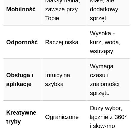
Maksymalna,
Małe, ale
Mobilność
zawsze przy
dodatkowy
Tobie
sprzęt
Wysoka -
Odporność
Raczej niska
kurz, woda,
wstrząsy
Wymaga
Obsługa i
Intuicyjna,
czasu i
aplikacje
szybka
znajomości
sprzętu
Duży wybór,
Kreatywne
Ograniczone
łącznie z 360°
tryby
i slow-mo