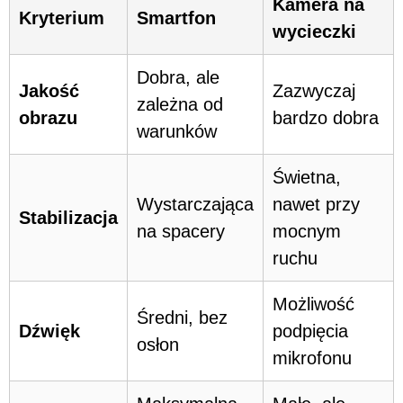
Kamera na
Kryterium
Smartfon
wycieczki
Dobra, ale
Jakość
Zazwyczaj
zależna od
obrazu
bardzo dobra
warunków
Świetna,
Wystarczająca
nawet przy
Stabilizacja
na spacery
mocnym
ruchu
Możliwość
Średni, bez
Dźwięk
podpięcia
osłon
mikrofonu