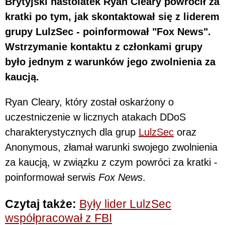
Brytyjski nastolatek Ryan Cleary powrócił za
kratki po tym, jak skontaktował się z liderem
grupy LulzSec - poinformował "Fox News".
Wstrzymanie kontaktu z członkami grupy
było jednym z warunków jego zwolnienia za
kaucją.
Ryan Cleary, który został oskarżony o
uczestniczenie w licznych atakach DDoS
charakterystycznych dla grup
LulzSec
oraz
Anonymous, złamał warunki swojego zwolnienia
za kaucją, w związku z czym powróci za kratki -
poinformował serwis
Fox News
.
Czytaj także:
Były lider LulzSec
współpracował z FBI