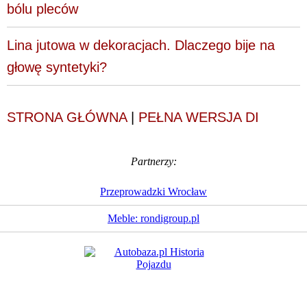
bólu pleców
Lina jutowa w dekoracjach. Dlaczego bije na
głowę syntetyki?
STRONA GŁÓWNA
|
PEŁNA WERSJA DI
Partnerzy:
Przeprowadzki Wrocław
Meble: rondigroup.pl
Dziennik Internautów
© 1988 - 2026
Sp. z o.o.