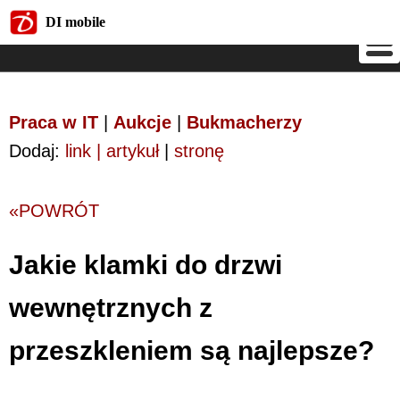
DI mobile
DI mobile
Praca w IT
|
Aukcje
|
Bukmacherzy
Dodaj:
link | artykuł
|
stronę
«POWRÓT
Jakie klamki do drzwi
wewnętrznych z
przeszkleniem są najlepsze?