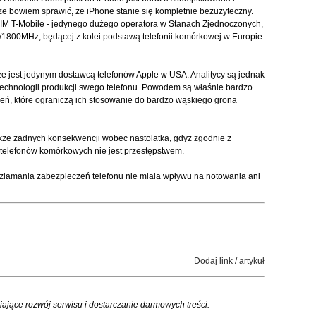
e bowiem sprawić, że iPhone stanie się kompletnie bezużyteczny.
 SIM T-Mobile - jedynego dużego operatora w Stanach Zjednoczonych,
/1800MHz, będącej z kolei podstawą telefonii komórkowej w Europie
 że jest jedynym dostawcą telefonów Apple w USA. Analitycy są jednak
technologii produkcji swego telefonu. Powodem są właśnie bardzo
ń, które ograniczą ich stosowanie do bardzo wąskiego grona
akże żadnych konsekwencji wobec nastolatka, gdyż zgodnie z
elefonów komórkowych nie jest przestępstwem.
 złamania zabezpieczeń telefonu nie miała wpływu na notowania ani
Dodaj link / artykuł
iające rozwój serwisu i dostarczanie darmowych treści.