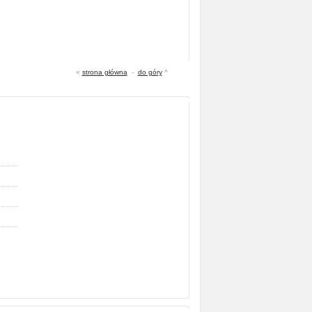
«
strona główna
-
do góry
^