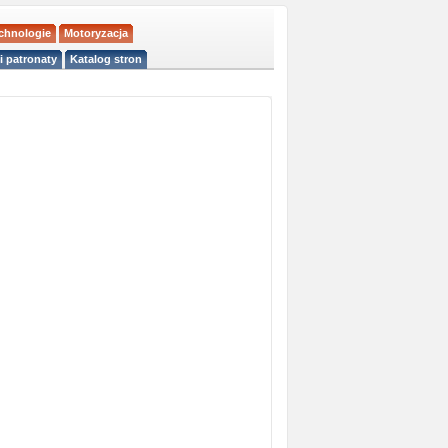
echnologie
Motoryzacja
i patronaty
Katalog stron