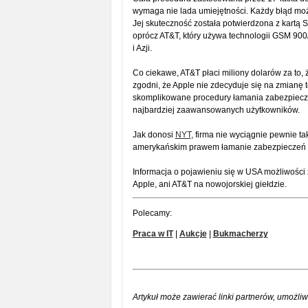
wymaga nie lada umiejętności. Każdy błąd moż
Jej skuteczność została potwierdzona z kartą
oprócz AT&T, który używa technologii GSM 900
i Azji.
Co ciekawe, AT&T płaci miliony dolarów za to,
zgodni, że Apple nie zdecyduje się na zmianę 
skomplikowane procedury łamania zabezpiecze
najbardziej zaawansowanych użytkowników.
Jak donosi
NYT
, firma nie wyciągnie pewnie t
amerykańskim prawem łamanie zabezpieczeń t
Informacja o pojawieniu się w USA możliwości
Apple, ani AT&T na nowojorskiej giełdzie.
Polecamy:
Praca w IT
|
Aukcje
|
Bukmacherzy
Artykuł może zawierać linki partnerów, umożliw