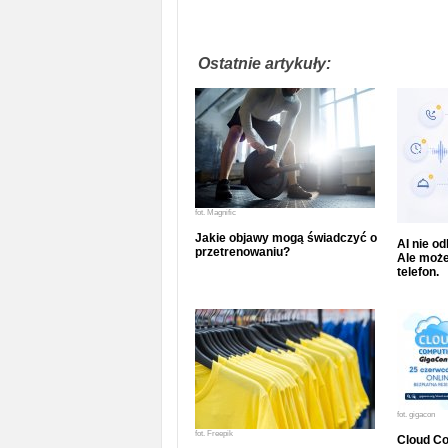
Ostatnie artykuły:
fot.
Magnific
Jakie objawy mogą świadczyć o
AI nie o
przetrenowaniu?
Ale może
telefon.
fot.
gigacon
fot.
Freepik
Cloud Co