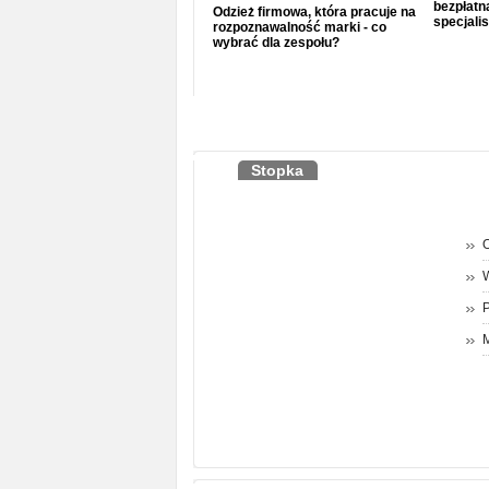
bezpłatna
Odzież firmowa, która pracuje na
specjalis
rozpoznawalność marki - co
wybrać dla zespołu?
Stopka
O
P
M