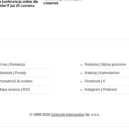
 konferencja online dla
czwartek
tów IT już 25 czerwca
 nas
|
Redakcja
Reklama
|
Wpisy gościnne
Wywiady
|
Porady
Katalog
|
Kalendarium
rywatność
&
cookies
Facebook
|
X
apa serwisu
|
RSS
Instagram
|
Pinterest
© 1998-2026
Dziennik Internautów
Sp. z o.o.