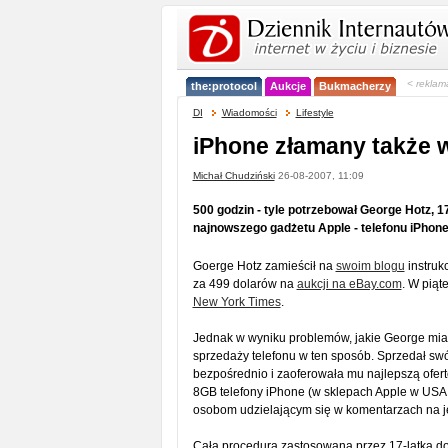
< reklam
the:protocol
Aukcje
Bukmacherzy
DI
Wiadomości
Lifestyle
iPhone złamany także
Michał Chudziński
26-08-2007, 11:09
500 godzin - tyle potrzebował George Hotz, 
najnowszego gadżetu Apple - telefonu iPhone.
Goerge Hotz zamieścił na
swoim blogu
instruk
za 499 dolarów na
aukcji na eBay.com
. W piąt
New York Times
.
Jednak w wyniku problemów, jakie George miał
sprzedaży telefonu w ten sposób. Sprzedał swój
bezpośrednio i zaoferowała mu najlepszą ofertę
8GB telefony iPhone (w sklepach Apple w USA 
osobom udzielającym się w komentarzach na j
Cała procedura zastosowana przez 17-latka d