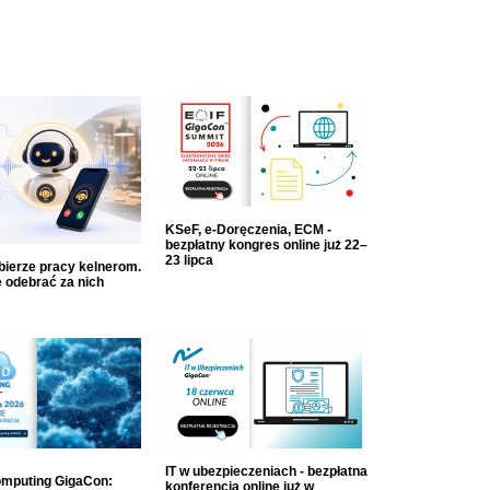
KSeF, e-Doręczenia, ECM -
bezpłatny kongres online już 22–
23 lipca
dbierze pracy kelnerom.
 odebrać za nich
IT w ubezpieczeniach - bezpłatna
mputing GigaCon:
konferencja online już w