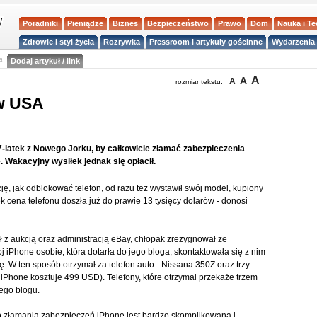
Poradniki
Pieniądze
Biznes
Bezpieczeństwo
Prawo
Dom
Nauka i T
Zdrowie i styl życia
Rozrywka
Pressroom i artykuły gościnne
Wydarzenia 
a
Dodaj artykuł / link
A
A
A
rozmiar tekstu:
 w USA
17-latek z Nowego Jorku, by całkowicie złamać zabezpieczenia
 Wakacyjny wysiłek jednak się opłacił.
cję, jak odblokować telefon, od razu też wystawił swój model, kupiony
ek cena telefonu doszła już do prawie 13 tysięcy dolarów - donosi
 z aukcją oraz administracją eBay, chłopak zrezygnował ze
 iPhone osobie, która dotarła do jego bloga, skontaktowała się z nim
. W ten sposób otrzymał za telefon auto - Nissana 350Z oraz trzy
iPhone kosztuje 499 USD). Telefony, które otrzymał przekaże trzem
ego blogu.
o złamania zabezpieczeń iPhone jest bardzo skomplikowana i