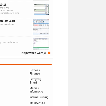
10.18
rnetowy,
a wszystkie
 protokoły, w tym
an Lite 4.10
sterowników.
y tworzenie stron
Najnowsze wersje
Biznes i
Finanse
Firmy wg.
Branż
Media i
Informacje
Internet i usługi
Motoryzacja