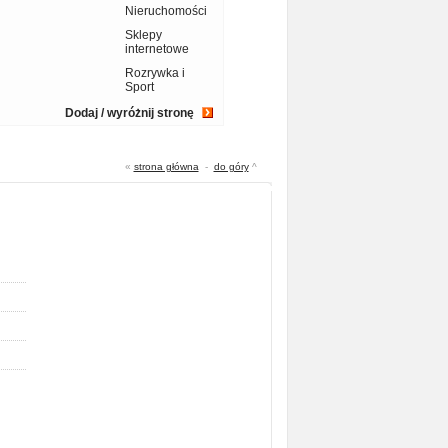
Nieruchomości
Sklepy
internetowe
Rozrywka i
Sport
Dodaj / wyróżnij stronę
«
strona główna
-
do góry
^