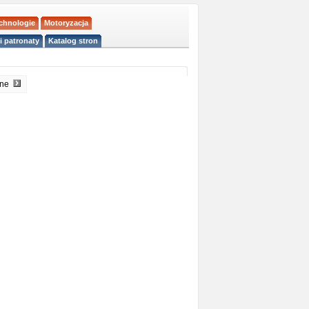
echnologie
Motoryzacja
i patronaty
Katalog stron
pne