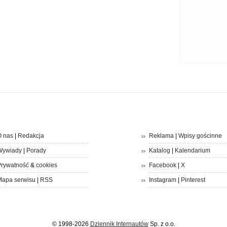
 nas
|
Redakcja
Reklama
|
Wpisy gościnne
Wywiady
|
Porady
Katalog
|
Kalendarium
rywatność
&
cookies
Facebook
|
X
apa serwisu
|
RSS
Instagram
|
Pinterest
© 1998-2026
Dziennik Internautów
Sp. z o.o.