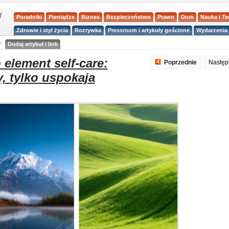
Poradniki
Pieniądze
Biznes
Bezpieczeństwo
Prawo
Dom
Nauka i T
Zdrowie i styl życia
Rozrywka
Pressroom i artykuły gościnne
Wydarzenia 
a
Dodaj artykuł / link
 element self-care:
Poprzednie
Nastę
y, tylko uspokaja