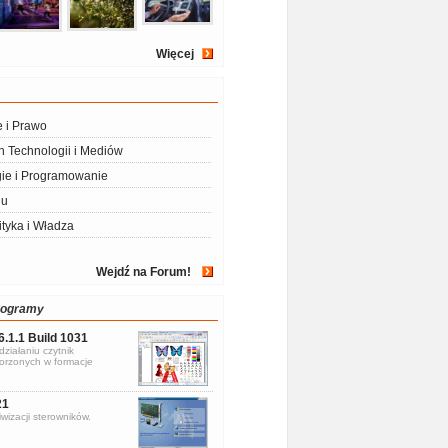
Więcej
e i Prawo
 Technologii i Mediów
ie i Programowanie
iu
ityka i Władza
Wejdź na Forum!
rogramy
6.1.1 Build 1031
ziałaniu czytnik
rzonych w formacje
21
wizacji sterowników.