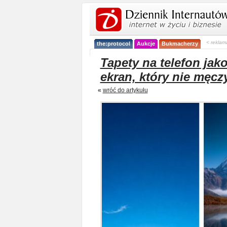
< reklam
the:protocol
Aukcje
Bukmacherzy
Tapety na telefon jako
ekran, który nie męcz
«
wróć do artykułu