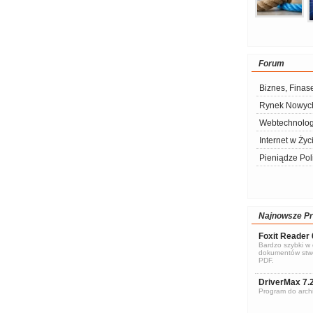
Forum
Biznes, Finas
Rynek Nowych
Webtechnolog
Internet w Życ
Pieniądze Pol
Najnowsze P
Foxit Reader 
Bardzo szybki w d
dokumentów stwo
PDF.
DriverMax 7.
Program do archi