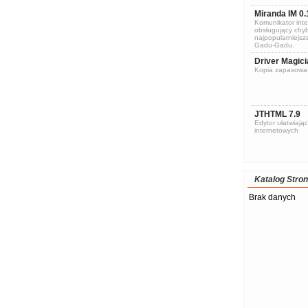
Miranda IM 0.
Komunikator inte
obsługujący chyb
najpopularniejsze
Gadu-Gadu.
Driver Magici
Kopia zapasowa 
JTHTML 7.9
Edytor ułatwiając
internetowych
Katalog Stron
Brak danych