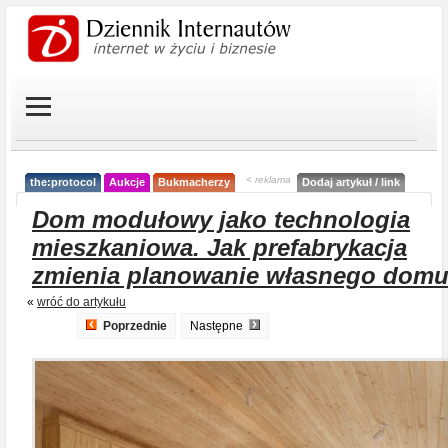
< reklama
the:protocol
Aukcje
Bukmacherzy
Dodaj artykuł / link
Dom modułowy jako technologia
mieszkaniowa. Jak prefabrykacja
zmienia planowanie własnego dom
«
wróć do artykułu
Poprzednie
Następne