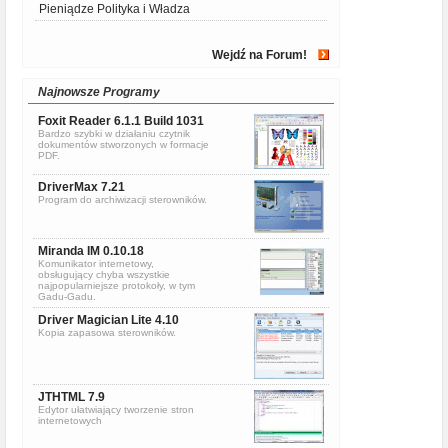
Pieniądze Polityka i Władza
Wejdź na Forum!
Najnowsze Programy
Foxit Reader 6.1.1 Build 1031
Bardzo szybki w działaniu czytnik
dokumentów stworzonych w formacje
PDF.
DriverMax 7.21
Program do archiwizacji sterowników.
Miranda IM 0.10.18
Komunikator internetowy,
obsługujący chyba wszystkie
najpopularniejsze protokoły, w tym
Gadu-Gadu.
Driver Magician Lite 4.10
Kopia zapasowa sterowników.
JTHTML 7.9
Edytor ułatwiający tworzenie stron
internetowych