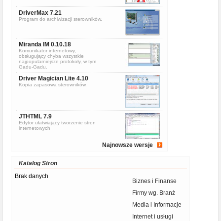
DriverMax 7.21
Program do archiwizacji sterowników.
Miranda IM 0.10.18
Komunikator internetowy,
obsługujący chyba wszystkie
najpopularniejsze protokoły, w tym
Gadu-Gadu.
Driver Magician Lite 4.10
Kopia zapasowa sterowników.
JTHTML 7.9
Edytor ułatwiający tworzenie stron
internetowych
Najnowsze wersje
Katalog Stron
Brak danych
Biznes i Finanse
Firmy wg. Branż
Media i Informacje
Internet i usługi