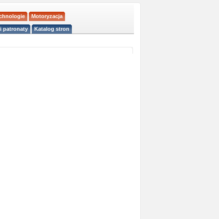
echnologie
Motoryzacja
i patronaty
Katalog stron