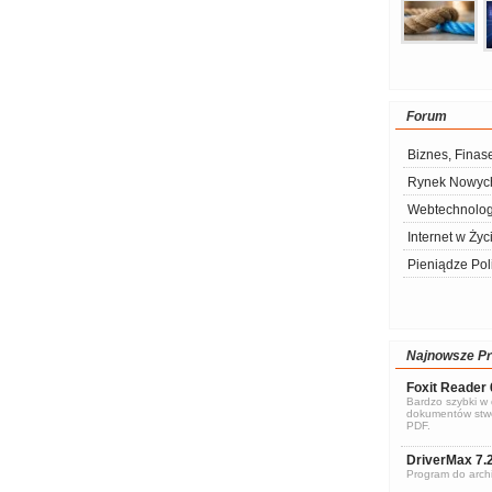
Forum
Biznes, Finas
Rynek Nowych
Webtechnolog
Internet w Życ
Pieniądze Pol
Najnowsze P
Foxit Reader 
Bardzo szybki w d
dokumentów stwo
PDF.
DriverMax 7.
Program do archi