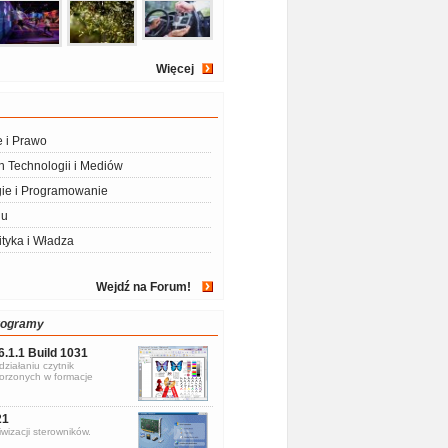
Więcej
e i Prawo
 Technologii i Mediów
ie i Programowanie
iu
ityka i Władza
Wejdź na Forum!
rogramy
6.1.1 Build 1031
ziałaniu czytnik
rzonych w formacje
21
wizacji sterowników.