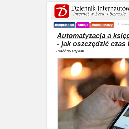
< reklam
the:protocol
Aukcje
Bukmacherzy
Automatyzacja a ksi
- jak oszczędzić czas 
«
wróć do artykułu