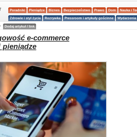
Poradniki
Pieniądze
Biznes
Bezpieczeństwo
Prawo
Dom
Nauka i T
Zdrowie i styl życia
Rozrywka
Pressroom i artykuły gościnne
Wydarzenia 
a
Dodaj artykuł / link
ęgowość e-commerce
i pieniądze