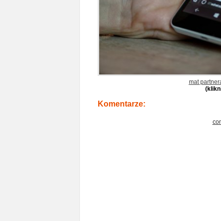
mat partner
(klik
Komentarze:
co