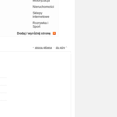
Motoryzacja
Nieruchomości
Sklepy
internetowe
Rozrywka i
Sport
Dodaj / wyróżnij stronę
«
strona główna
-
do góry
^