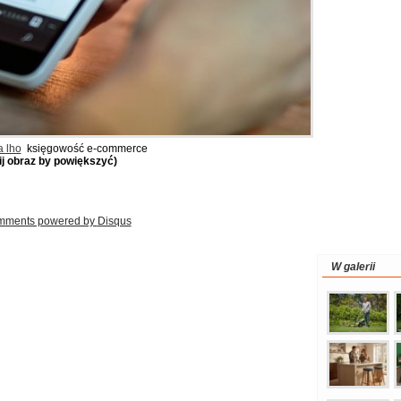
a lho
księgowość e-commerce
nij obraz by powiększyć)
mments powered by
Disqus
W galerii