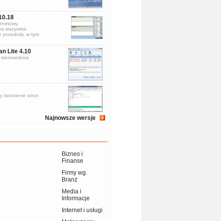
10.18
rnetowy,
a wszystkie
 protokoły, w tym
an Lite 4.10
sterowników.
y tworzenie stron
Najnowsze wersje
Biznes i
Finanse
Firmy wg.
Branż
Media i
Informacje
Internet i usługi