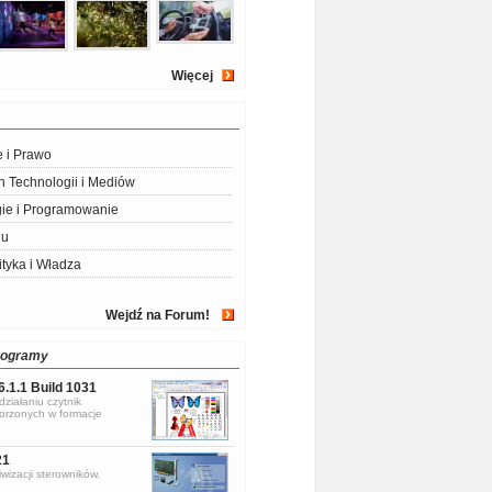
Więcej
e i Prawo
 Technologii i Mediów
ie i Programowanie
iu
ityka i Władza
Wejdź na Forum!
rogramy
6.1.1 Build 1031
ziałaniu czytnik
rzonych w formacje
21
wizacji sterowników.