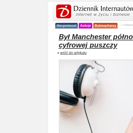
< reklam
the:protocol
Aukcje
Bukmacherzy
Był Manchester półno
cyfrowej puszczy
«
wróć do artykułu