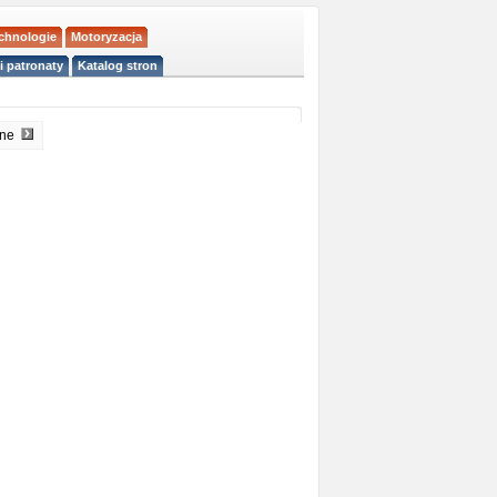
echnologie
Motoryzacja
i patronaty
Katalog stron
pne