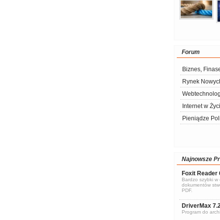
Forum
Biznes, Finas
Rynek Nowych
Webtechnolog
Internet w Życ
Pieniądze Pol
Najnowsze P
Foxit Reader 
Bardzo szybki w d
dokumentów stwo
PDF.
DriverMax 7.
Program do archi