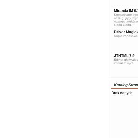
Miranda IM 0.
Komunikator inte
obsługujący chyb
najpopularniejsze
Gadu-Gadu.
Driver Magici
Kopia zapasowa 
JTHTML 7.9
Edytor ułatwiając
internetowych
Katalog Stron
Brak danych