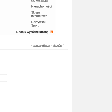
Motoryzacja
Nieruchomości
Sklepy
internetowe
Rozrywka i
Sport
Dodaj / wyróżnij stronę
«
strona główna
-
do góry
^