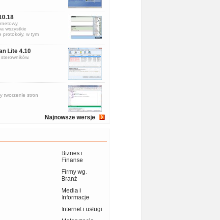
10.18
rnetowy,
a wszystkie
 protokoły, w tym
an Lite 4.10
sterowników.
y tworzenie stron
Najnowsze wersje
Biznes i
Finanse
Firmy wg.
Branż
Media i
Informacje
Internet i usługi