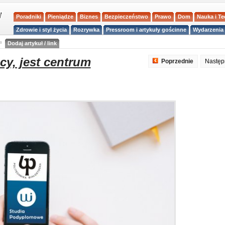
Poradniki
Pieniądze
Biznes
Bezpieczeństwo
Prawo
Dom
Nauka i T
Zdrowie i styl życia
Rozrywka
Pressroom i artykuły gościnne
Wydarzenia 
a
Dodaj artykuł / link
cy, jest centrum
Poprzednie
Nastę