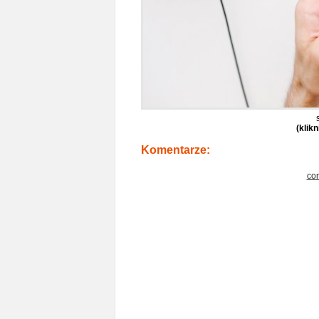
s
(klik
Komentarze:
co