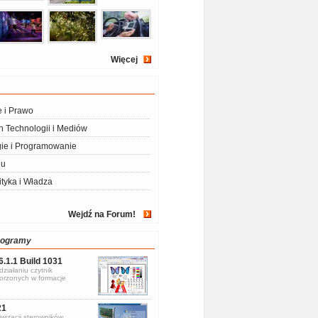
Więcej
e i Prawo
 Technologii i Mediów
ie i Programowanie
iu
ityka i Władza
Wejdź na Forum!
rogramy
6.1.1 Build 1031
ziałaniu czytnik
rzonych w formacje
21
wizacji sterowników.