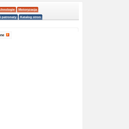
echnologie
Motoryzacja
i patronaty
Katalog stron
pne