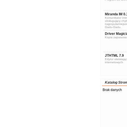
Miranda IM 0.
Komunikator inte
obsługujący chyb
najpopularniejsze
Gadu-Gadu.
Driver Magici
Kopia zapasowa 
JTHTML 7.9
Edytor ułatwiając
internetowych
Katalog Stron
Brak danych