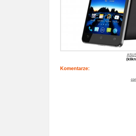
ASUS
(klik
Komentarze:
co