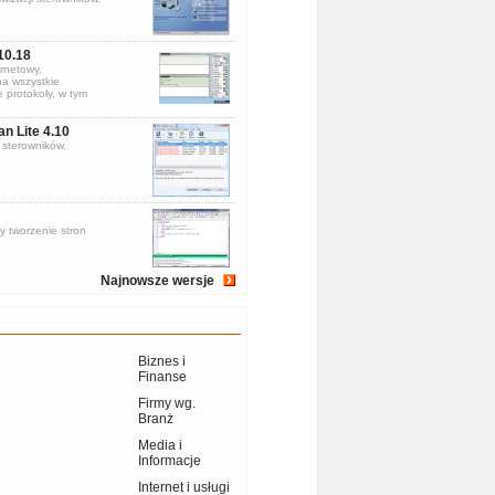
10.18
rnetowy,
a wszystkie
 protokoły, w tym
an Lite 4.10
sterowników.
y tworzenie stron
Najnowsze wersje
Biznes i
Finanse
Firmy wg.
Branż
Media i
Informacje
Internet i usługi