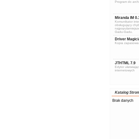
Program do archi
Miranda IM 0.
Komunikator inte
obsługujący chyb
najpopularniejsze
Gadu-Gadu.
Driver Magici
Kopia zapasowa 
JTHTML 7.9
Edytor ułatwiając
internetowych
Katalog Stron
Brak danych