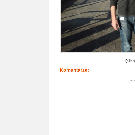
(klik
Komentarze:
co