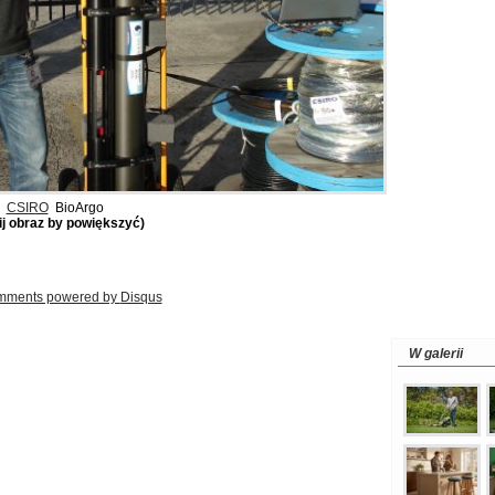
CSIRO
BioArgo
nij obraz by powiększyć)
mments powered by
Disqus
W galerii