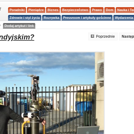
Poradniki
Pieniądze
Biznes
Bezpieczeństwo
Prawo
Dom
Nauka i T
Zdrowie i styl życia
Rozrywka
Pressroom i artykuły gościnne
Wydarzenia 
a
Dodaj artykuł / link
Indyjskim?
Poprzednie
Nastę