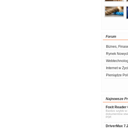
Forum
Biznes, Finas
Rynek Nowych
Webtechnolog
Internet w Życ
Pieniądze Pol
Najnowsze P
Foxit Reader 
Bardzo szybki w d
dokumentów stwo
PDF.
DriverMax 7.