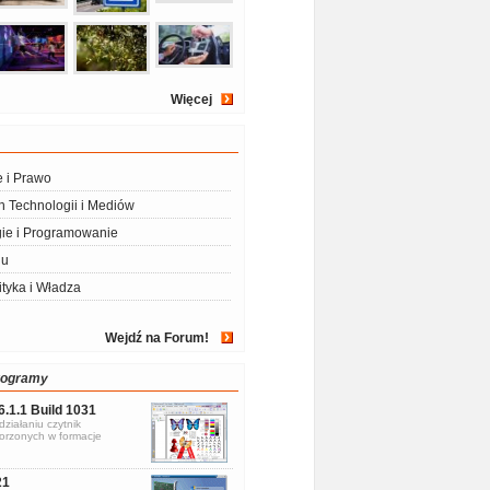
Więcej
e i Prawo
 Technologii i Mediów
ie i Programowanie
iu
ityka i Władza
Wejdź na Forum!
rogramy
6.1.1 Build 1031
ziałaniu czytnik
rzonych w formacje
21