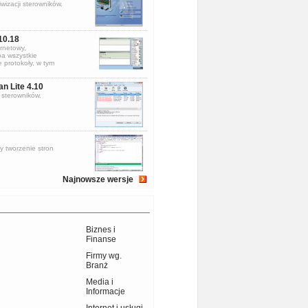
wizacji sterowników.
10.18
rnetowy,
a wszystkie
 protokoły, w tym
an Lite 4.10
sterowników.
y tworzenie stron
Najnowsze wersje
Biznes i
Finanse
Firmy wg.
Branż
Media i
Informacje
Internet i usługi