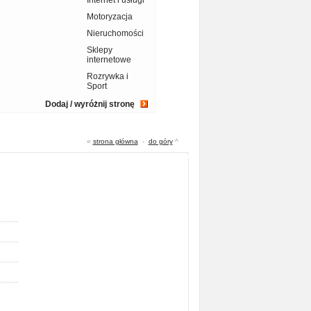
Motoryzacja
Nieruchomości
Sklepy
internetowe
Rozrywka i
Sport
Dodaj / wyróżnij stronę
«
strona główna
-
do góry
^