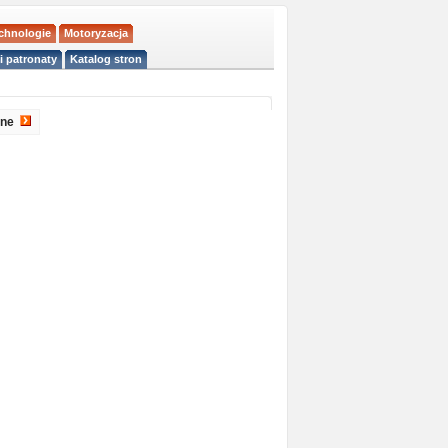
echnologie
Motoryzacja
i patronaty
Katalog stron
pne