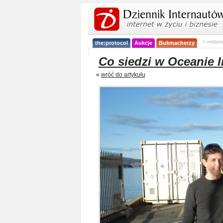
< reklam
the:protocol
Aukcje
Bukmacherzy
Co siedzi w Oceanie 
«
wróć do artykułu