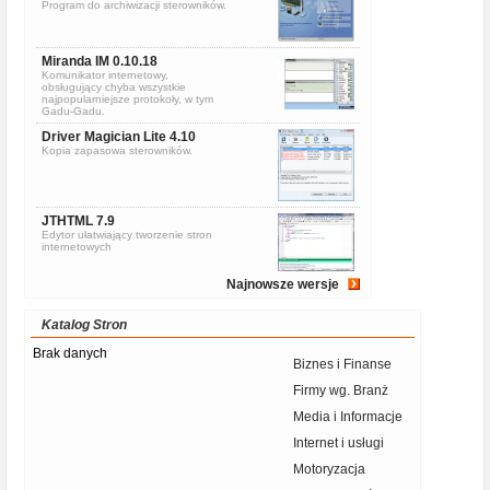
Program do archiwizacji sterowników.
Miranda IM 0.10.18
Komunikator internetowy,
obsługujący chyba wszystkie
najpopularniejsze protokoły, w tym
Gadu-Gadu.
Driver Magician Lite 4.10
Kopia zapasowa sterowników.
JTHTML 7.9
Edytor ułatwiający tworzenie stron
internetowych
Najnowsze wersje
Katalog Stron
Brak danych
Biznes i Finanse
Firmy wg. Branż
Media i Informacje
Internet i usługi
Motoryzacja