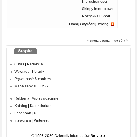
Nieruchomości
Sklepy internetowe
Rozrywka i Sport
Dodaj / wyróżnij stronę
«
strona główna
-
do góry
^
Stopka
O nas
|
Redakcja
Wywiady
|
Porady
Prywatność
&
cookies
Mapa serwisu
|
RSS
Reklama
|
Wpisy gościnne
Katalog
|
Kalendarium
Facebook
|
X
Instagram
|
Pinterest
© 1998-2026
Dziennik Internautów
Sp. z o.o.