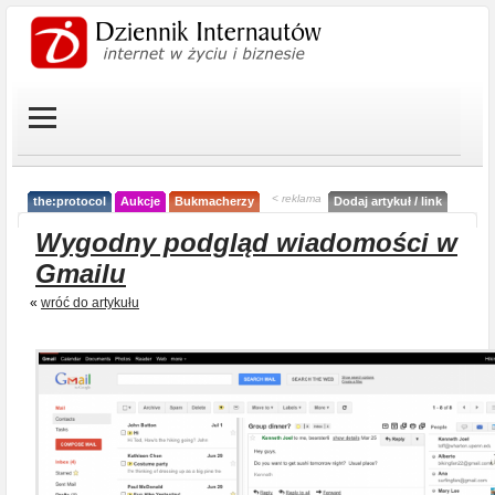
< reklama
the:protocol
Aukcje
Bukmacherzy
Dodaj artykuł / link
Wygodny podgląd wiadomości w
Gmailu
«
wróć do artykułu