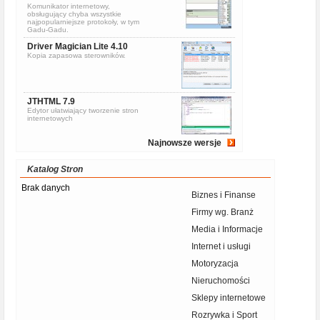
Komunikator internetowy,
obsługujący chyba wszystkie
najpopularniejsze protokoły, w tym
Gadu-Gadu.
Driver Magician Lite 4.10
Kopia zapasowa sterowników.
JTHTML 7.9
Edytor ułatwiający tworzenie stron
internetowych
Najnowsze wersje
Katalog Stron
Brak danych
Biznes i Finanse
Firmy wg. Branż
Media i Informacje
Internet i usługi
Motoryzacja
Nieruchomości
Sklepy internetowe
Rozrywka i Sport