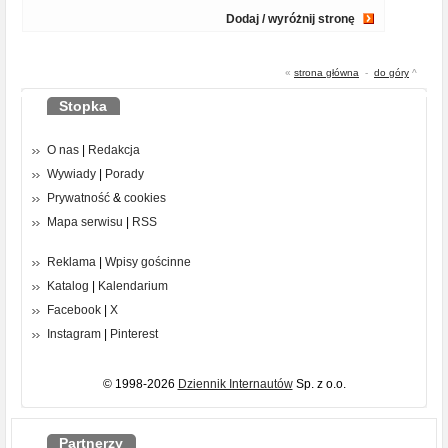
Dodaj / wyróżnij stronę
«
strona główna
-
do góry
^
Stopka
O nas
|
Redakcja
Wywiady
|
Porady
Prywatność
&
cookies
Mapa serwisu
|
RSS
Reklama
|
Wpisy gościnne
Katalog
|
Kalendarium
Facebook
|
X
Instagram
|
Pinterest
© 1998-2026
Dziennik Internautów
Sp. z o.o.
Partnerzy