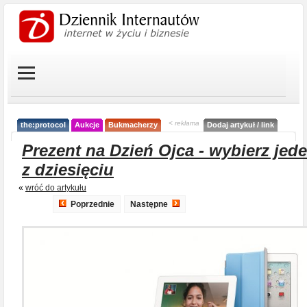
< reklama
the:protocol
Aukcje
Bukmacherzy
Dodaj artykuł / link
Prezent na Dzień Ojca - wybierz jed
z dziesięciu
«
wróć do artykułu
Poprzednie
Następne