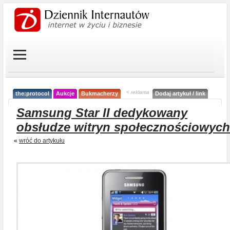
< reklama
the:protocol
Aukcje
Bukmacherzy
Dodaj artykuł / link
Samsung Star II dedykowany
obsłudze witryn społecznościowych
«
wróć do artykułu