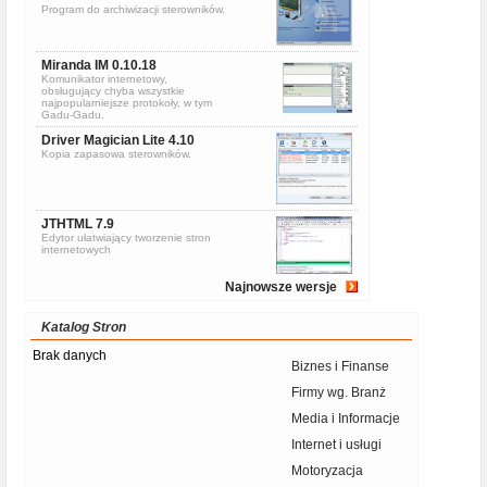
Program do archiwizacji sterowników.
Miranda IM 0.10.18
Komunikator internetowy,
obsługujący chyba wszystkie
najpopularniejsze protokoły, w tym
Gadu-Gadu.
Driver Magician Lite 4.10
Kopia zapasowa sterowników.
JTHTML 7.9
Edytor ułatwiający tworzenie stron
internetowych
Najnowsze wersje
Katalog Stron
Brak danych
Biznes i Finanse
Firmy wg. Branż
Media i Informacje
Internet i usługi
Motoryzacja