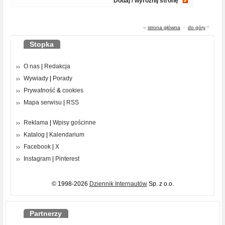
Dodaj / wyróżnij stronę
«
strona główna
-
do góry
^
Stopka
O nas
|
Redakcja
Wywiady
|
Porady
Prywatność
&
cookies
Mapa serwisu
|
RSS
Reklama
|
Wpisy gościnne
Katalog
|
Kalendarium
Facebook
|
X
Instagram
|
Pinterest
© 1998-2026
Dziennik Internautów
Sp. z o.o.
Partnerzy