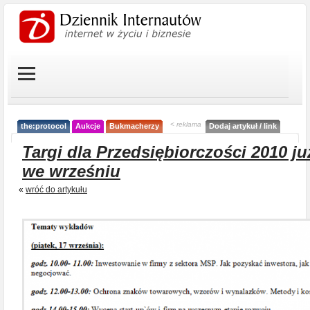
< reklama
the:protocol
Aukcje
Bukmacherzy
Dodaj artykuł / link
Targi dla Przedsiębiorczości 2010 ju
we wrześniu
«
wróć do artykułu