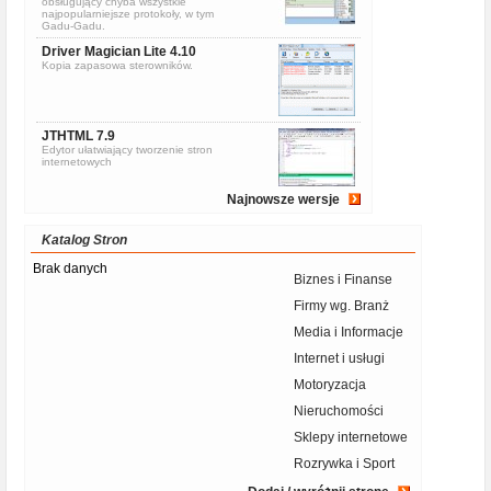
obsługujący chyba wszystkie
najpopularniejsze protokoły, w tym
Gadu-Gadu.
Driver Magician Lite 4.10
Kopia zapasowa sterowników.
JTHTML 7.9
Edytor ułatwiający tworzenie stron
internetowych
Najnowsze wersje
Katalog Stron
Brak danych
Biznes i Finanse
Firmy wg. Branż
Media i Informacje
Internet i usługi
Motoryzacja
Nieruchomości
Sklepy internetowe
Rozrywka i Sport