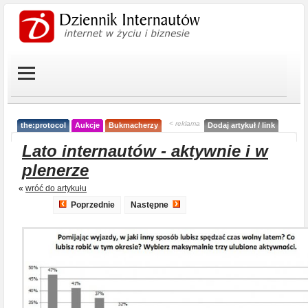
< reklama
the:protocol
Aukcje
Bukmacherzy
Dodaj artykuł / link
Lato internautów - aktywnie i w
plenerze
«
wróć do artykułu
Poprzednie
Następne