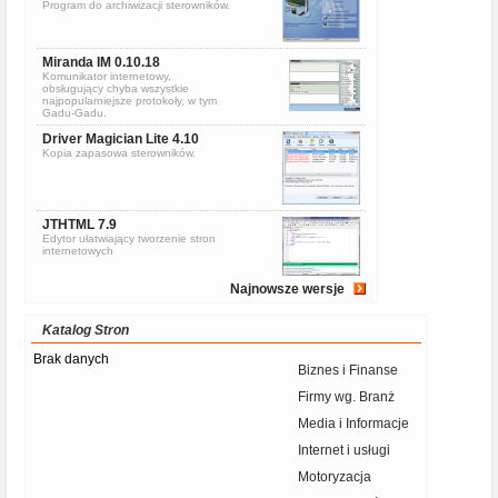
Program do archiwizacji sterowników.
Miranda IM 0.10.18
Komunikator internetowy,
obsługujący chyba wszystkie
najpopularniejsze protokoły, w tym
Gadu-Gadu.
Driver Magician Lite 4.10
Kopia zapasowa sterowników.
JTHTML 7.9
Edytor ułatwiający tworzenie stron
internetowych
Najnowsze wersje
Katalog Stron
Brak danych
Biznes i Finanse
Firmy wg. Branż
Media i Informacje
Internet i usługi
Motoryzacja