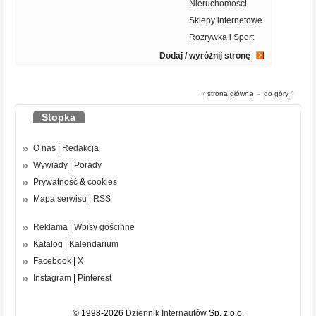
Nieruchomości
Sklepy internetowe
Rozrywka i Sport
Dodaj / wyróżnij stronę
«
strona główna
-
do góry
^
Stopka
O nas
|
Redakcja
Wywiady
|
Porady
Prywatność
&
cookies
Mapa serwisu
|
RSS
Reklama
|
Wpisy gościnne
Katalog
|
Kalendarium
Facebook
|
X
Instagram
|
Pinterest
© 1998-2026
Dziennik Internautów
Sp. z o.o.