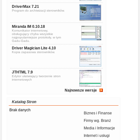
DriverMax 7.21
Program do archiwizacji sterowników.
Miranda IM 0.10.18
Komunikator internetowy,
obsługujący chyba wszystkie
najpopularniejsze protokoły, w tym
Gadu-Gadu.
Driver Magician Lite 4.10
Kopia zapasowa sterowników.
JTHTML 7.9
Edytor ułatwiający tworzenie stron
internetowych
Najnowsze wersje
Katalog Stron
Brak danych
Biznes i Finanse
Firmy wg. Branż
Media i Informacje
Internet i usługi