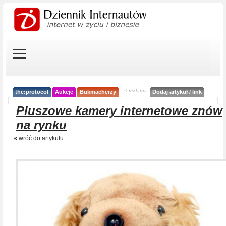
< reklama
the:protocol
Aukcje
Bukmacherzy
Dodaj artykuł / link
Pluszowe kamery internetowe znów
na rynku
«
wróć do artykułu