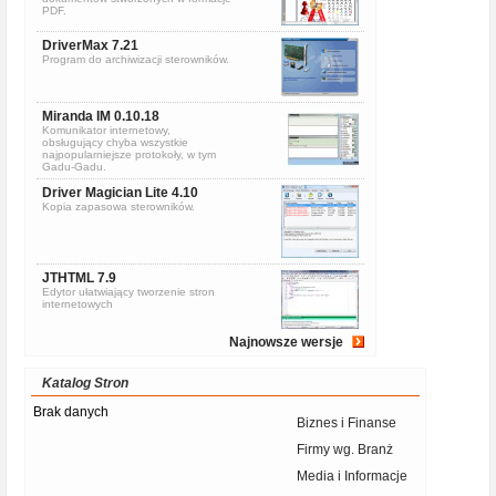
PDF.
DriverMax 7.21
Program do archiwizacji sterowników.
Miranda IM 0.10.18
Komunikator internetowy,
obsługujący chyba wszystkie
najpopularniejsze protokoły, w tym
Gadu-Gadu.
Driver Magician Lite 4.10
Kopia zapasowa sterowników.
JTHTML 7.9
Edytor ułatwiający tworzenie stron
internetowych
Najnowsze wersje
Katalog Stron
Brak danych
Biznes i Finanse
Firmy wg. Branż
Media i Informacje