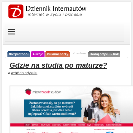
< reklama
the:protocol
Aukcje
Bukmacherzy
Dodaj artykuł / link
Gdzie na studia po maturze?
«
wróć do artykułu