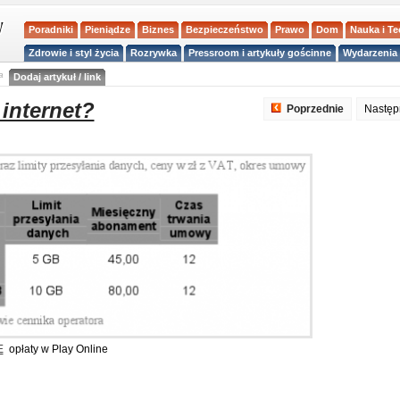
Poradniki
Pieniądze
Biznes
Bezpieczeństwo
Prawo
Dom
Nauka i T
Zdrowie i styl życia
Rozrywka
Pressroom i artykuły gościnne
Wydarzenia 
a
Dodaj artykuł / link
 internet?
Poprzednie
Nastę
E
opłaty w Play Online