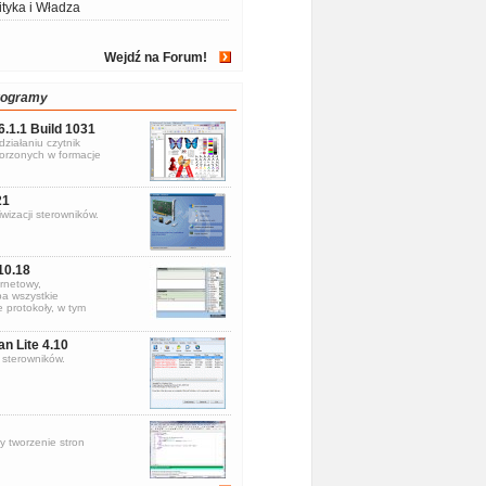
ityka i Władza
Wejdź na Forum!
rogramy
6.1.1 Build 1031
ziałaniu czytnik
rzonych w formacje
21
wizacji sterowników.
10.18
rnetowy,
a wszystkie
 protokoły, w tym
an Lite 4.10
sterowników.
y tworzenie stron