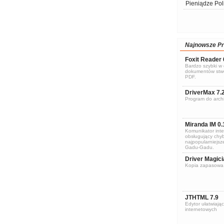
Pieniądze Pol
Najnowsze P
Foxit Reader 
Bardzo szybki w d
dokumentów stwo
PDF.
DriverMax 7.
Program do archi
Miranda IM 0.
Komunikator inte
obsługujący chyb
najpopularniejsze
Gadu-Gadu.
Driver Magici
Kopia zapasowa 
JTHTML 7.9
Edytor ułatwiając
internetowych