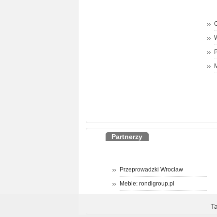
O
P
M
Partnerzy
Przeprowadzki Wrocław
Meble: rondigroup.pl
T