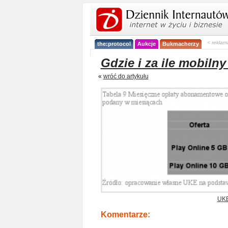
< reklam
the:protocol
Aukcje
Bukmacherzy
Gdzie i za ile mobilny
«
wróć do artykułu
UK
Komentarze: