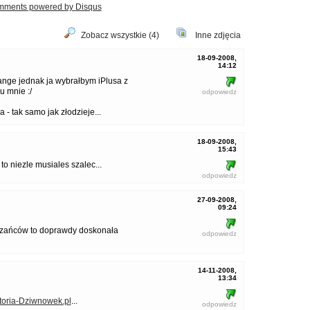
mments powered by
Disqus
Zobacz wszystkie (4)
Inne zdjęcia
18-09-2008,
14:12
ange jednak ja wybrałbym iPlusa z
u mnie :/
odpowiedz
- tak samo jak złodzieje...
18-09-2008,
15:43
0 to niezle musiales szalec...
odpowiedz
27-09-2008,
09:24
grzańców to doprawdy doskonała
odpowiedz
14-11-2008,
13:34
oria-Dziwnowek.pl
...
odpowiedz