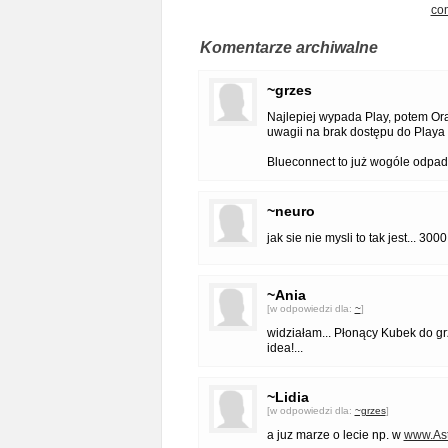
co
Komentarze archiwalne
~grzes
Najlepiej wypada Play, potem Or
uwagii na brak dostępu do Playa 
Blueconnect to już wogóle odpada 
~neuro
jak sie nie mysli to tak jest... 300
~Ania
[w odpowiedzi dla:
~
]
widziałam... Płonący Kubek do 
idea!...
~Lidia
[w odpowiedzi dla:
~grzes
]
a juz marze o lecie np. w
www.Ast