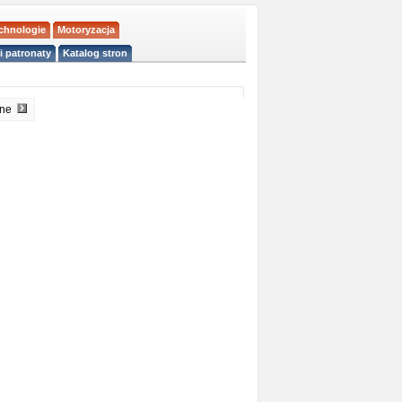
echnologie
Motoryzacja
i patronaty
Katalog stron
pne