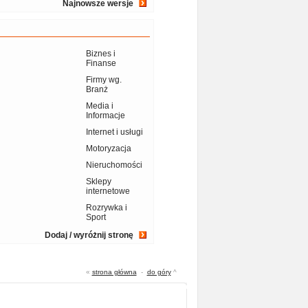
Najnowsze wersje
Biznes i
Finanse
Firmy wg.
Branż
Media i
Informacje
Internet i usługi
Motoryzacja
Nieruchomości
Sklepy
internetowe
Rozrywka i
Sport
Dodaj / wyróżnij stronę
«
strona główna
-
do góry
^